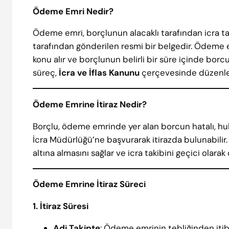
Ödeme Emri Nedir?
Ödeme emri, borçlunun alacaklı tarafından icra ta
tarafından gönderilen resmi bir belgedir. Ödeme emr
konu alır ve borçlunun belirli bir süre içinde bor
süreç,
İcra ve İflas Kanunu
çerçevesinde düzenle
Ödeme Emrine İtiraz Nedir?
Borçlu, ödeme emrinde yer alan borcun hatalı, h
İcra Müdürlüğü’ne başvurarak itirazda bulunabilir. 
altına almasını sağlar ve icra takibini geçici olarak
Ödeme Emrine İtiraz Süreci
1. İtiraz Süresi
Adi Takipte
: Ödeme emrinin tebliğinden iti