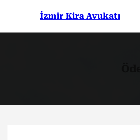
İçeriğe
geç
İzmir Kira Avukatı
Öde