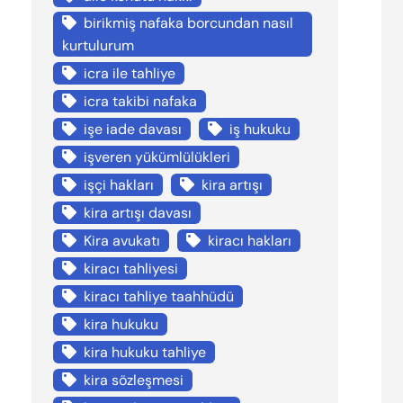
birikmiş nafaka borcundan nasıl
kurtulurum
icra ile tahliye
icra takibi nafaka
işe iade davası
iş hukuku
işveren yükümlülükleri
işçi hakları
kira artışı
kira artışı davası
Kira avukatı
kiracı hakları
kiracı tahliyesi
kiracı tahliye taahhüdü
kira hukuku
kira hukuku tahliye
kira sözleşmesi