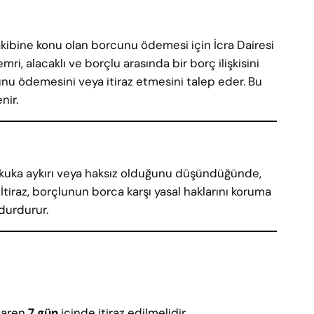
kibine konu olan borcunu ödemesi için İcra Dairesi
i, alacaklı ve borçlu arasında bir borç ilişkisini
cunu ödemesini veya itiraz etmesini talep eder. Bu
nir.
ukuka aykırı veya haksız olduğunu düşündüğünde,
İtiraz, borçlunun borca karşı yasal haklarını koruma
 durdurur.
baren
7 gün
içinde itiraz edilmelidir.