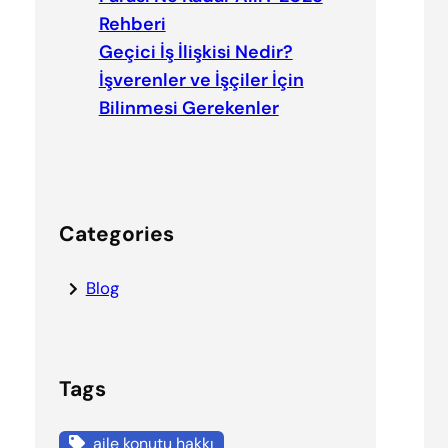
Rehberi
Geçici İş İlişkisi Nedir?
İşverenler ve İşçiler İçin
Bilinmesi Gerekenler
Categories
Blog
Tags
aile konutu hakkı