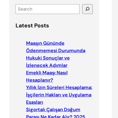
S
e
a
Latest Posts
r
c
h
Maaşın Gününde
Ödenmemesi Durumunda
Hukuki Sonuçlar ve
İzlenecek Adımlar
Emekli Maaşı Nasıl
Hesaplanır?
Yıllık İzin Süreleri Hesaplama:
İşçilerin Hakları ve Uygulama
Esasları
Sigortalı Çalışan Doğum
Parası Ne Kadar Alır? 2025