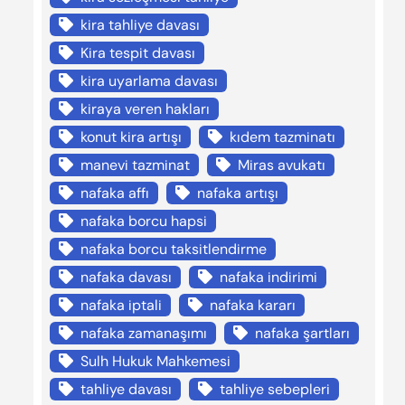
kira tahliye davası
Kira tespit davası
kira uyarlama davası
kiraya veren hakları
konut kira artışı
kıdem tazminatı
manevi tazminat
Miras avukatı
nafaka affı
nafaka artışı
nafaka borcu hapsi
nafaka borcu taksitlendirme
nafaka davası
nafaka indirimi
nafaka iptali
nafaka kararı
nafaka zamanaşımı
nafaka şartları
Sulh Hukuk Mahkemesi
tahliye davası
tahliye sebepleri