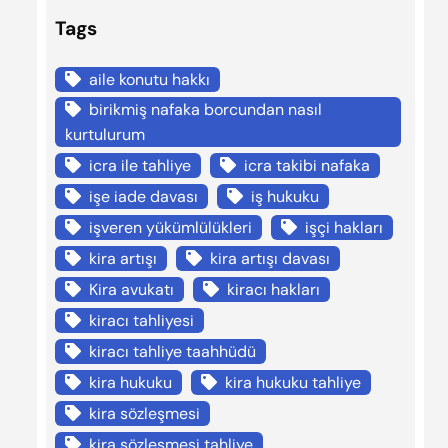
Tags
aile konutu hakkı
birikmiş nafaka borcundan nasıl
kurtulurum
icra ile tahliye
icra takibi nafaka
işe iade davası
iş hukuku
işveren yükümlülükleri
işçi hakları
kira artışı
kira artışı davası
Kira avukatı
kiracı hakları
kiracı tahliyesi
kiracı tahliye taahhüdü
kira hukuku
kira hukuku tahliye
kira sözleşmesi
kira sözleşmesi tahliye