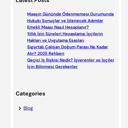
Latest Posts
r
c
Maaşın Gününde Ödenmemesi Durumunda
h
Hukuki Sonuçlar ve İzlenecek Adımlar
Emekli Maaşı Nasıl Hesaplanır?
Yıllık İzin Süreleri Hesaplama: İşçilerin
Hakları ve Uygulama Esasları
Sigortalı Çalışan Doğum Parası Ne Kadar
Alır? 2025 Rehberi
Geçici İş İlişkisi Nedir? İşverenler ve İşçiler
İçin Bilinmesi Gerekenler
Categories
Blog