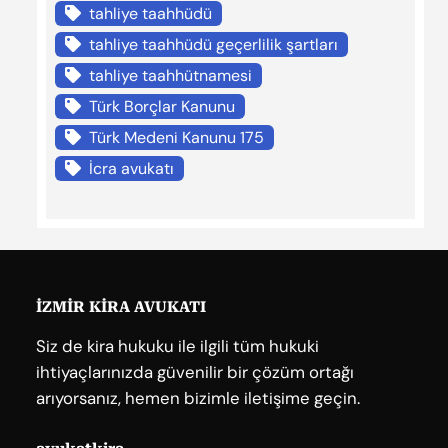
tahliye taahhüdü
tahliye taahhüdü geçerlilik şartları
tahliye taahhütnamesi
Türk Borçlar Kanunu
Türk Medeni Kanunu 175
İcra avukatı
İZMİR KİRA AVUKATI
Siz de kira hukuku ile ilgili tüm hukuki
ihtiyaçlarınızda güvenilir bir çözüm ortağı
arıyorsanız, hemen bizimle iletişime geçin.