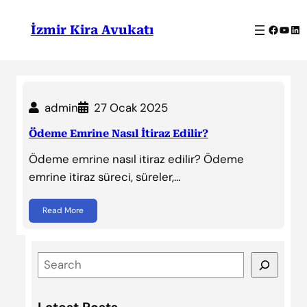
İçeriğe
geç
Facebo
YouT
Lin
İzmir Kira Avukatı
admin
27 Ocak 2025
Ödeme Emrine Nasıl İtiraz Edilir?
Ödeme emrine nasıl itiraz edilir? Ödeme
emrine itiraz süreci, süreler,…
Read More
S
e
a