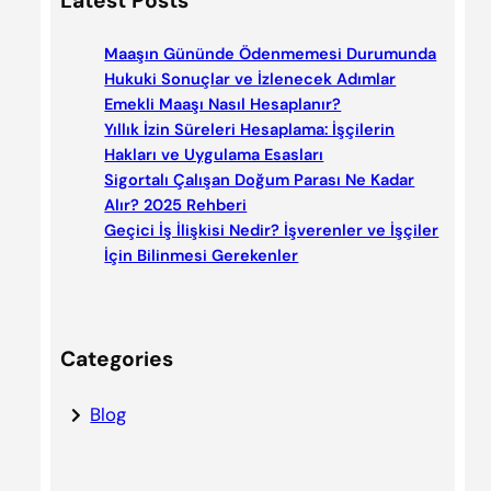
Latest Posts
r
c
Maaşın Gününde Ödenmemesi Durumunda
h
Hukuki Sonuçlar ve İzlenecek Adımlar
Emekli Maaşı Nasıl Hesaplanır?
Yıllık İzin Süreleri Hesaplama: İşçilerin
Hakları ve Uygulama Esasları
Sigortalı Çalışan Doğum Parası Ne Kadar
Alır? 2025 Rehberi
Geçici İş İlişkisi Nedir? İşverenler ve İşçiler
İçin Bilinmesi Gerekenler
Categories
Blog