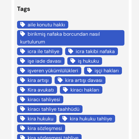
Tags
aile konutu hakkı
birikmiş nafaka borcundan nasıl
kurtulurum
icra ile tahliye
icra takibi nafaka
işe iade davası
iş hukuku
işveren yükümlülükleri
işçi hakları
kira artışı
kira artışı davası
Kira avukatı
kiracı hakları
kiracı tahliyesi
kiracı tahliye taahhüdü
kira hukuku
kira hukuku tahliye
kira sözleşmesi
kira sözleşmesi tahliye