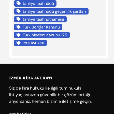
tahliye taahhüdü
tahliye taahhüdü geçerlilik şartları
tahliye taahhütnamesi
Türk Borçlar Kanunu
Türk Medeni Kanunu 175
İcra avukatı
İZMİR KİRA AVUKATI
Siz de kira hukuku ile ilgili tüm hukuki
ihtiyaçlarınızda güvenilir bir çözüm ortağı
arıyorsanız, hemen bizimle iletişime geçin.