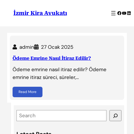
İçeriğe
geç
Facebo
YouT
Lin
İzmir Kira Avukatı
admin
27 Ocak 2025
Ödeme Emrine Nasıl İtiraz Edilir?
Ödeme emrine nasıl itiraz edilir? Ödeme
emrine itiraz süreci, süreler,…
Read More
S
e
a