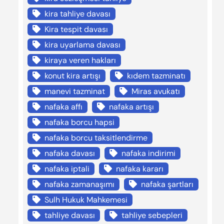
kira tahliye davası
Kira tespit davası
kira uyarlama davası
kiraya veren hakları
konut kira artışı
kıdem tazminatı
manevi tazminat
Miras avukatı
nafaka affı
nafaka artışı
nafaka borcu hapsi
nafaka borcu taksitlendirme
nafaka davası
nafaka indirimi
nafaka iptali
nafaka kararı
nafaka zamanaşımı
nafaka şartları
Sulh Hukuk Mahkemesi
tahliye davası
tahliye sebepleri