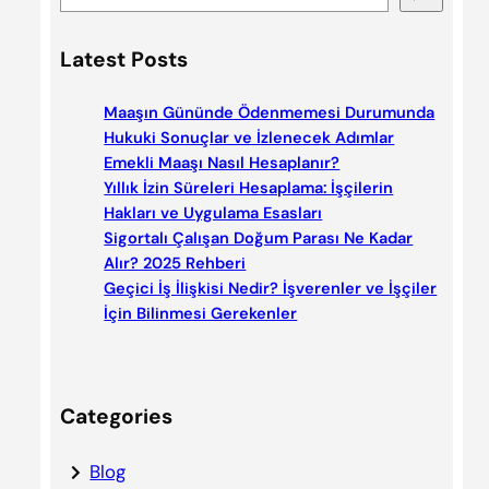
e
a
Latest Posts
r
c
Maaşın Gününde Ödenmemesi Durumunda
h
Hukuki Sonuçlar ve İzlenecek Adımlar
Emekli Maaşı Nasıl Hesaplanır?
Yıllık İzin Süreleri Hesaplama: İşçilerin
Hakları ve Uygulama Esasları
Sigortalı Çalışan Doğum Parası Ne Kadar
Alır? 2025 Rehberi
Geçici İş İlişkisi Nedir? İşverenler ve İşçiler
İçin Bilinmesi Gerekenler
Categories
Blog