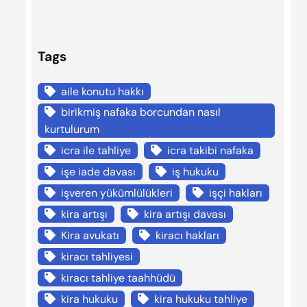
Tags
aile konutu hakkı
birikmiş nafaka borcundan nasıl
kurtulurum
icra ile tahliye
icra takibi nafaka
işe iade davası
iş hukuku
işveren yükümlülükleri
işçi hakları
kira artışı
kira artışı davası
Kira avukatı
kiracı hakları
kiracı tahliyesi
kiracı tahliye taahhüdü
kira hukuku
kira hukuku tahliye