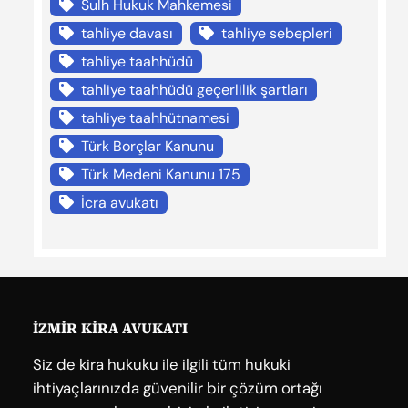
Sulh Hukuk Mahkemesi
tahliye davası
tahliye sebepleri
tahliye taahhüdü
tahliye taahhüdü geçerlilik şartları
tahliye taahhütnamesi
Türk Borçlar Kanunu
Türk Medeni Kanunu 175
İcra avukatı
İZMİR KİRA AVUKATI
Siz de kira hukuku ile ilgili tüm hukuki
ihtiyaçlarınızda güvenilir bir çözüm ortağı