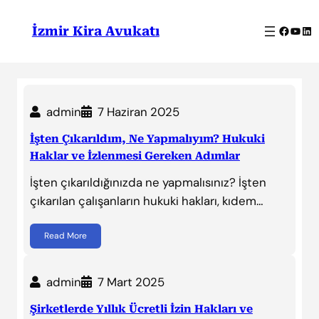
İçeriğe
geç
Facebo
YouT
Lin
İzmir Kira Avukatı
admin
7 Haziran 2025
İşten Çıkarıldım, Ne Yapmalıyım? Hukuki
Haklar ve İzlenmesi Gereken Adımlar
İşten çıkarıldığınızda ne yapmalısınız? İşten
çıkarılan çalışanların hukuki hakları, kıdem…
Read More
admin
7 Mart 2025
Şirketlerde Yıllık Ücretli İzin Hakları ve