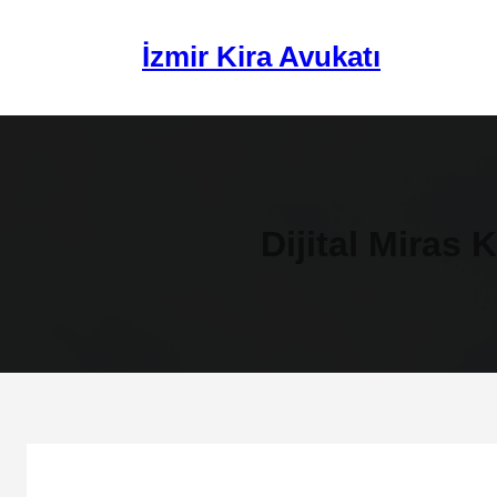
İçeriğe
geç
İzmir Kira Avukatı
Dijital Miras