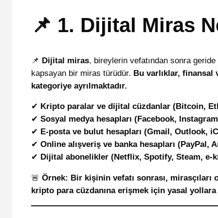
📌 1. Dijital Miras 
📌
Dijital miras
, bireylerin vefatından sonra geride b
kapsayan bir miras türüdür.
Bu varlıklar, finansal
kategoriye ayrılmaktadır.
✔
Kripto paralar ve dijital cüzdanlar (Bitcoin, 
✔
Sosyal medya hesapları (Facebook, Instagram, 
✔
E-posta ve bulut hesapları (Gmail, Outlook, i
✔
Online alışveriş ve banka hesapları (PayPal, 
✔
Dijital abonelikler (Netflix, Spotify, Steam, e-k
🚨
Örnek:
Bir kişinin vefatı sonrası, mirasçıla
kripto para cüzdanına erişmek için yasal yollara 