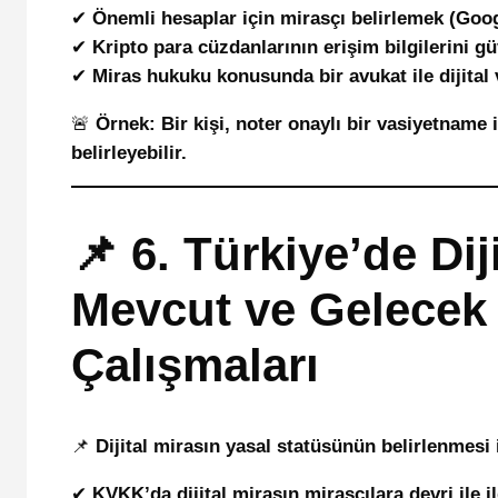
✔
Önemli hesaplar için mirasçı belirlemek (Goo
✔
Kripto para cüzdanlarının erişim bilgilerini g
✔
Miras hukuku konusunda bir avukat ile dijital
🚨
Örnek:
Bir kişi, noter onaylı bir vasiyetname
belirleyebilir.
📌 6. Türkiye’de Dij
Mevcut ve Gelecek
Çalışmaları
📌
Dijital mirasın yasal statüsünün belirlenmesi 
✔
KVKK’da dijital mirasın mirasçılara devri ile 