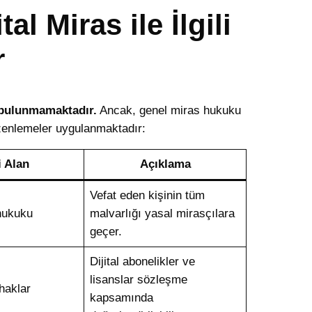
tal Miras ile İlgili
r
sa bulunmamaktadır.
Ancak, genel miras hukuku
üzenlemeler uygulanmaktadır:
li Alan
Açıklama
Vefat eden kişinin tüm
hukuku
malvarlığı yasal mirasçılara
geçer.
Dijital abonelikler ve
lisanslar sözleşme
haklar
kapsamında