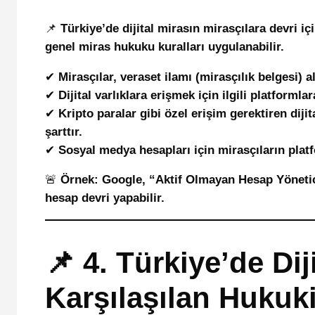
📌
Türkiye’de dijital mirasın mirasçılara devri iç
genel miras hukuku kuralları uygulanabilir.
✔
Mirasçılar, veraset ilamı (mirasçılık belgesi)
✔
Dijital varlıklara erişmek için ilgili platformla
✔
Kripto paralar gibi özel erişim gerektiren dijit
şarttır.
✔
Sosyal medya hesapları için mirasçıların platf
🚨
Örnek:
Google, “Aktif Olmayan Hesap Yöneticis
hesap devri yapabilir.
📌 4. Türkiye’de Diji
Karşılaşılan Hukuk