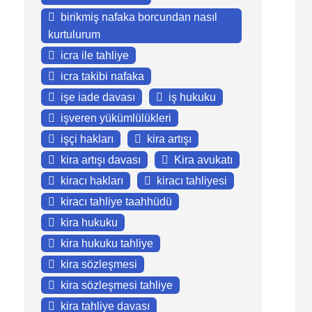
birikmiş nafaka borcundan nasıl
kurtulurum
icra ile tahliye
icra takibi nafaka
işe iade davası
iş hukuku
işveren yükümlülükleri
işçi hakları
kira artışı
kira artışı davası
Kira avukatı
kiracı hakları
kiracı tahliyesi
kiracı tahliye taahhüdü
kira hukuku
kira hukuku tahliye
kira sözleşmesi
kira sözleşmesi tahliye
kira tahliye davası