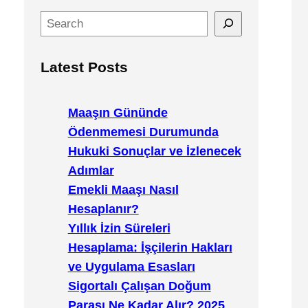
S
e
a
Latest Posts
r
c
h
Maaşın Gününde
Ödenmemesi Durumunda
Hukuki Sonuçlar ve İzlenecek
Adımlar
Emekli Maaşı Nasıl
Hesaplanır?
Yıllık İzin Süreleri
Hesaplama: İşçilerin Hakları
ve Uygulama Esasları
Sigortalı Çalışan Doğum
Parası Ne Kadar Alır? 2025