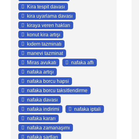
Kira tespit davası
kira uyarlama davası
kiraya veren hakları
konut kira artışı
kıdem tazminatı
manevi tazminat
Miras avukatı
nafaka affı
nafaka artışı
nafaka borcu hapsi
nafaka borcu taksitlendirme
nafaka davası
nafaka indirimi
nafaka iptali
nafaka kararı
nafaka zamanaşımı
nafaka şartları