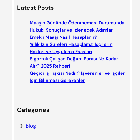
a
Latest Posts
r
c
Maaşın Gününde Ödenmemesi Durumunda
h
Hukuki Sonuçlar ve İzlenecek Adımlar
Emekli Maaşı Nasıl Hesaplanır?
Yıllık İzin Süreleri Hesaplama: İşçilerin
Hakları ve Uygulama Esasları
Sigortalı Çalışan Doğum Parası Ne Kadar
Alır? 2025 Rehberi
Geçici İş İlişkisi Nedir? İşverenler ve İşçiler
İçin Bilinmesi Gerekenler
Categories
Blog