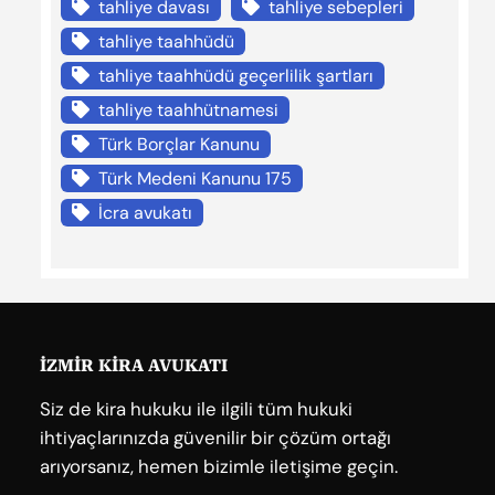
tahliye davası
tahliye sebepleri
tahliye taahhüdü
tahliye taahhüdü geçerlilik şartları
tahliye taahhütnamesi
Türk Borçlar Kanunu
Türk Medeni Kanunu 175
İcra avukatı
İZMİR KİRA AVUKATI
Siz de kira hukuku ile ilgili tüm hukuki
ihtiyaçlarınızda güvenilir bir çözüm ortağı
arıyorsanız, hemen bizimle iletişime geçin.