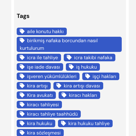
Tags
aile konutu hakkı
birikmiş nafaka borcundan nasıl
kurtulurum
icra ile tahliye
icra takibi nafaka
işe iade davası
iş hukuku
işveren yükümlülükleri
işçi hakları
kira artışı
kira artışı davası
Kira avukatı
kiracı hakları
kiracı tahliyesi
kiracı tahliye taahhüdü
kira hukuku
kira hukuku tahliye
kira sözleşmesi