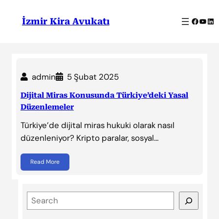
İçeriğe
geç
Facebo
YouT
Lin
İzmir Kira Avukatı
admin
5 Şubat 2025
Dijital Miras Konusunda Türkiye’deki Yasal
Düzenlemeler
Türkiye’de dijital miras hukuki olarak nasıl
düzenleniyor? Kripto paralar, sosyal…
Read More
S
e