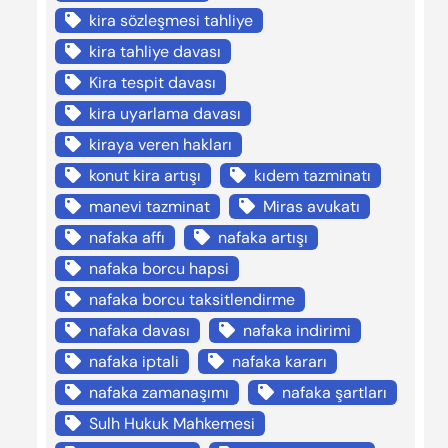
kira sözleşmesi tahliye
kira tahliye davası
Kira tespit davası
kira uyarlama davası
kiraya veren hakları
konut kira artışı
kıdem tazminatı
manevi tazminat
Miras avukatı
nafaka affı
nafaka artışı
nafaka borcu hapsi
nafaka borcu taksitlendirme
nafaka davası
nafaka indirimi
nafaka iptali
nafaka kararı
nafaka zamanaşımı
nafaka şartları
Sulh Hukuk Mahkemesi