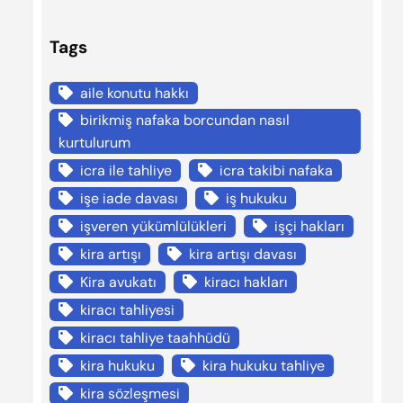
Tags
aile konutu hakkı
birikmiş nafaka borcundan nasıl
kurtulurum
icra ile tahliye
icra takibi nafaka
işe iade davası
iş hukuku
işveren yükümlülükleri
işçi hakları
kira artışı
kira artışı davası
Kira avukatı
kiracı hakları
kiracı tahliyesi
kiracı tahliye taahhüdü
kira hukuku
kira hukuku tahliye
kira sözleşmesi