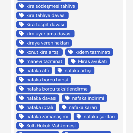
kira sözleşmesi tahliye
kira tahliye davası
Kira tespit davası
kira uyarlama davası
kiraya veren hakları
konut kira artışı
kıdem tazminatı
manevi tazminat
Miras avukatı
nafaka affı
nafaka artışı
nafaka borcu hapsi
nafaka borcu taksitlendirme
nafaka davası
nafaka indirimi
nafaka iptali
nafaka kararı
nafaka zamanaşımı
nafaka şartları
Sulh Hukuk Mahkemesi