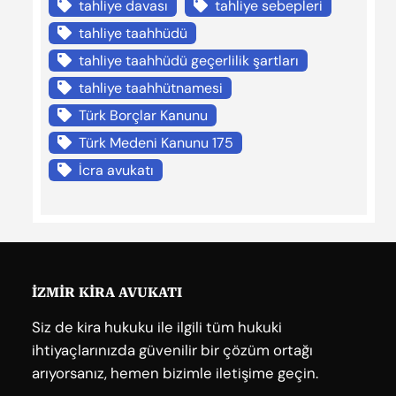
tahliye davası
tahliye sebepleri
tahliye taahhüdü
tahliye taahhüdü geçerlilik şartları
tahliye taahhütnamesi
Türk Borçlar Kanunu
Türk Medeni Kanunu 175
İcra avukatı
İZMİR KİRA AVUKATI
Siz de kira hukuku ile ilgili tüm hukuki
ihtiyaçlarınızda güvenilir bir çözüm ortağı
arıyorsanız, hemen bizimle iletişime geçin.