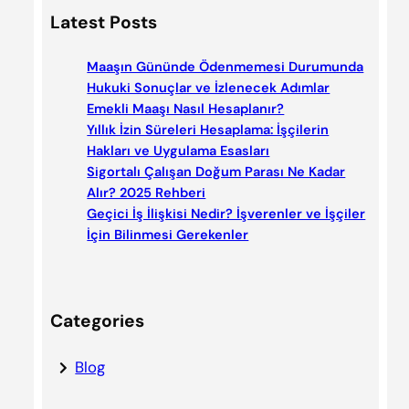
a
Latest Posts
r
c
Maaşın Gününde Ödenmemesi Durumunda
h
Hukuki Sonuçlar ve İzlenecek Adımlar
Emekli Maaşı Nasıl Hesaplanır?
Yıllık İzin Süreleri Hesaplama: İşçilerin
Hakları ve Uygulama Esasları
Sigortalı Çalışan Doğum Parası Ne Kadar
Alır? 2025 Rehberi
Geçici İş İlişkisi Nedir? İşverenler ve İşçiler
İçin Bilinmesi Gerekenler
Categories
Blog