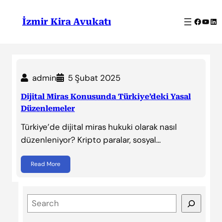
İçeriğe
geç
Facebo
YouT
Lin
İzmir Kira Avukatı
admin
5 Şubat 2025
Dijital Miras Konusunda Türkiye’deki Yasal
Düzenlemeler
Türkiye’de dijital miras hukuki olarak nasıl
düzenleniyor? Kripto paralar, sosyal…
Read More
S
e