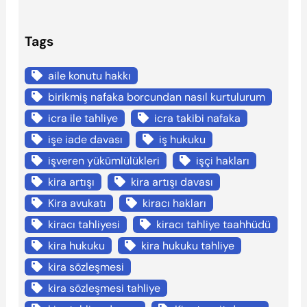
Tags
aile konutu hakkı
birikmiş nafaka borcundan nasıl kurtulurum
icra ile tahliye
icra takibi nafaka
işe iade davası
iş hukuku
işveren yükümlülükleri
işçi hakları
kira artışı
kira artışı davası
Kira avukatı
kiracı hakları
kiracı tahliyesi
kiracı tahliye taahhüdü
kira hukuku
kira hukuku tahliye
kira sözleşmesi
kira sözleşmesi tahliye