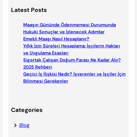
a
Latest Posts
r
c
Maaşın Gününde Ödenmemesi Durumunda
h
Hukuki Sonuçlar ve İzlenecek Adımlar
Emekli Maaşı Nasıl Hesaplanır?
Yıllık İzin Süreleri Hesaplama: İşçilerin Hakları
ve Uygulama Esasları
Sigortalı Çalışan Doğum Parası Ne Kadar Alır?
2025 Rehberi
Geçici İş İlişkisi Nedir? İşverenler ve İşçiler İçin
Bilinmesi Gerekenler
Categories
Blog