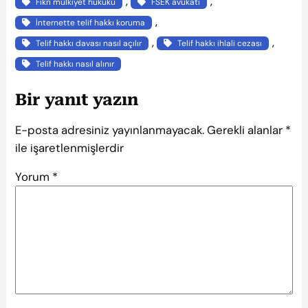
, 
, 
Fikri mülkiyet hukuku
FSEK avukatı
, 
İnternette telif hakkı koruma
, 
, 
Telif hakkı davası nasıl açılır
Telif hakkı ihlali cezası
Telif hakkı nasıl alınır
Bir yanıt yazın
E-posta adresiniz yayınlanmayacak.
Gerekli alanlar
*
ile işaretlenmişlerdir
Yorum
*