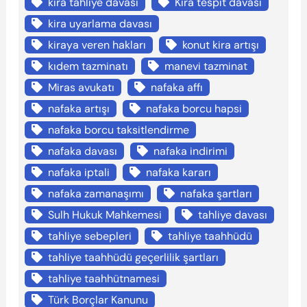
kira tahliye davası
Kira tespit davası
kira uyarlama davası
kiraya veren hakları
konut kira artışı
kıdem tazminatı
manevi tazminat
Miras avukatı
nafaka affı
nafaka artışı
nafaka borcu hapsi
nafaka borcu taksitlendirme
nafaka davası
nafaka indirimi
nafaka iptali
nafaka kararı
nafaka zamanaşımı
nafaka şartları
Sulh Hukuk Mahkemesi
tahliye davası
tahliye sebepleri
tahliye taahhüdü
tahliye taahhüdü geçerlilik şartları
tahliye taahhütnamesi
Türk Borçlar Kanunu