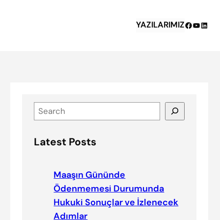
YAZILARIMIZ
Facebook
YouTub
Linke
S
e
a
Latest Posts
r
c
h
Maaşın Gününde
Ödenmemesi Durumunda
Hukuki Sonuçlar ve İzlenecek
Adımlar