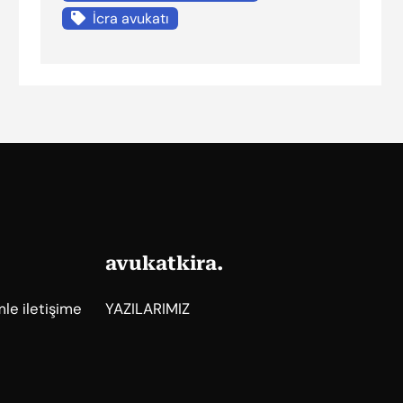
İcra avukatı
avukatkira.
mle iletişime
YAZILARIMIZ