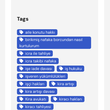
Tags
aile konutu hakkı
birikmiş nafaka borcundan nasıl
kurtulurum
icra ile tahliye
icra takibi nafaka
işe iade davası
iş hukuku
işveren yükümlülükleri
işçi hakları
kira artışı
kira artışı davası
Kira avukatı
kiracı hakları
kiracı tahliyesi