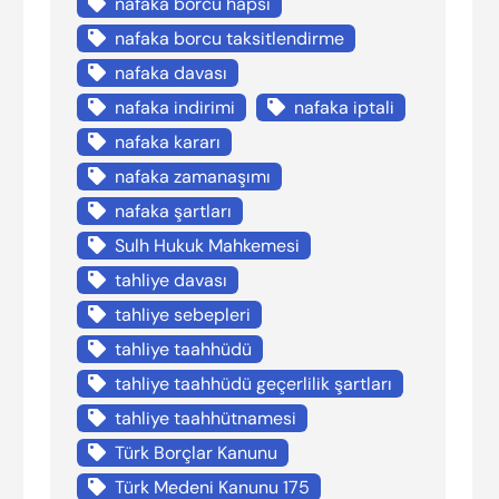
nafaka borcu hapsi
nafaka borcu taksitlendirme
nafaka davası
nafaka indirimi
nafaka iptali
nafaka kararı
nafaka zamanaşımı
nafaka şartları
Sulh Hukuk Mahkemesi
tahliye davası
tahliye sebepleri
tahliye taahhüdü
tahliye taahhüdü geçerlilik şartları
tahliye taahhütnamesi
Türk Borçlar Kanunu
Türk Medeni Kanunu 175