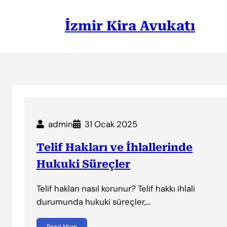
İçeriğe
geç
İzmir Kira Avukatı
admin
31 Ocak 2025
Telif Hakları ve İhlallerinde
Hukuki Süreçler
Telif hakları nasıl korunur? Telif hakkı ihlali
durumunda hukuki süreçler,…
Read More