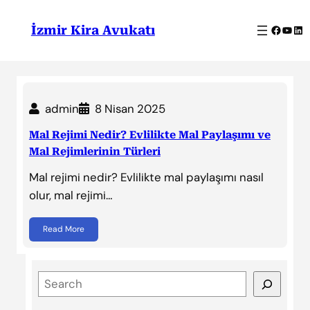
İçeriğe
geç
Facebo
YouT
Lin
İzmir Kira Avukatı
admin
8 Nisan 2025
Mal Rejimi Nedir? Evlilikte Mal Paylaşımı ve
Mal Rejimlerinin Türleri
Mal rejimi nedir? Evlilikte mal paylaşımı nasıl
olur, mal rejimi…
Read More
S
e