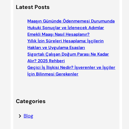
a
Latest Posts
r
c
Maaşın Gününde Ödenmemesi Durumunda
h
Hukuki Sonuçlar ve İzlenecek Adımlar
Emekli Maaşı Nasıl Hesaplanır?
Yıllık İzin Süreleri Hesaplama: İşçilerin
Hakları ve Uygulama Esasları
Sigortalı Çalışan Doğum Parası Ne Kadar
Alır? 2025 Rehberi
Geçici İş İlişkisi Nedir? İşverenler ve İşçiler
İçin Bilinmesi Gerekenler
Categories
Blog