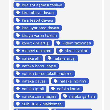
kira sözleşmesi tahliye
kira tahliye davası
Kira tespit davası
kira uyarlama davası
kiraya veren hakları
konut kira artışı
kıdem tazminatı
manevi tazminat
Miras avukatı
nafaka affı
nafaka artışı
nafaka borcu hapsi
nafaka borcu taksitlendirme
nafaka davası
nafaka indirimi
nafaka iptali
nafaka kararı
nafaka zamanaşımı
nafaka şartları
Sulh Hukuk Mahkemesi