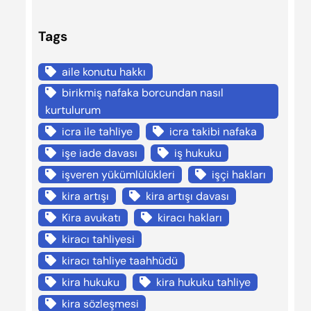
Tags
aile konutu hakkı
birikmiş nafaka borcundan nasıl
kurtulurum
icra ile tahliye
icra takibi nafaka
işe iade davası
iş hukuku
işveren yükümlülükleri
işçi hakları
kira artışı
kira artışı davası
Kira avukatı
kiracı hakları
kiracı tahliyesi
kiracı tahliye taahhüdü
kira hukuku
kira hukuku tahliye
kira sözleşmesi