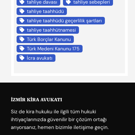
tahliye davası
tahliye sebepleri
tahliye taahhüdü
tahliye taahhüdü geçerlilik şartları
tahliye taahhütnamesi
Türk Borçlar Kanunu
Türk Medeni Kanunu 175
İcra avukatı
İZMİR KİRA AVUKATI
Siz de kira hukuku ile ilgili tüm hukuki
ihtiyaçlarınızda güvenilir bir çözüm ortağı
arıyorsanız, hemen bizimle iletişime geçin.