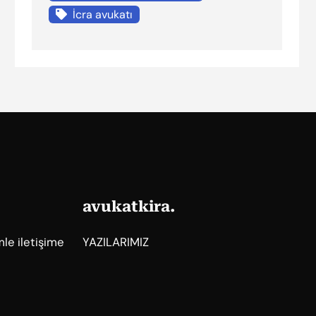
İcra avukatı
avukatkira.
mle iletişime
YAZILARIMIZ