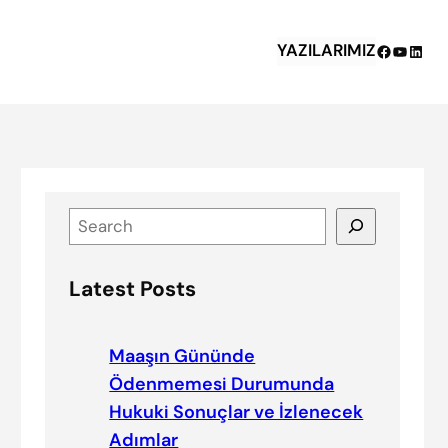
YAZILARIMIZ
Facebook
YouTub
Linke
S
e
a
Latest Posts
r
c
h
Maaşın Gününde
Ödenmemesi Durumunda
Hukuki Sonuçlar ve İzlenecek
Adımlar