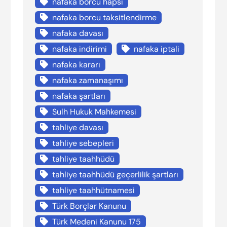
nafaka borcu hapsi
nafaka borcu taksitlendirme
nafaka davası
nafaka indirimi
nafaka iptali
nafaka kararı
nafaka zamanaşımı
nafaka şartları
Sulh Hukuk Mahkemesi
tahliye davası
tahliye sebepleri
tahliye taahhüdü
tahliye taahhüdü geçerlilik şartları
tahliye taahhütnamesi
Türk Borçlar Kanunu
Türk Medeni Kanunu 175