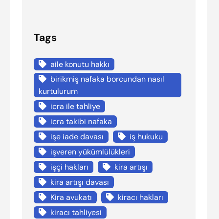
Tags
aile konutu hakkı
birikmiş nafaka borcundan nasıl
kurtulurum
icra ile tahliye
icra takibi nafaka
işe iade davası
iş hukuku
işveren yükümlülükleri
işçi hakları
kira artışı
kira artışı davası
Kira avukatı
kiracı hakları
kiracı tahliyesi