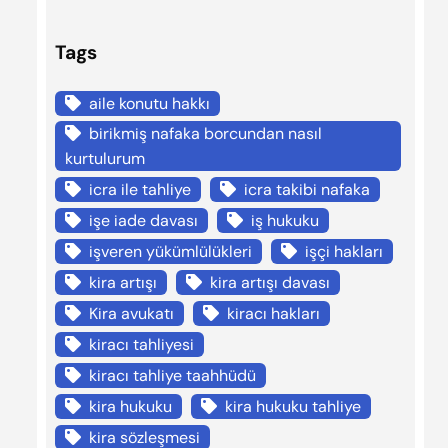
Tags
aile konutu hakkı
birikmiş nafaka borcundan nasıl
kurtulurum
icra ile tahliye
icra takibi nafaka
işe iade davası
iş hukuku
işveren yükümlülükleri
işçi hakları
kira artışı
kira artışı davası
Kira avukatı
kiracı hakları
kiracı tahliyesi
kiracı tahliye taahhüdü
kira hukuku
kira hukuku tahliye
kira sözleşmesi