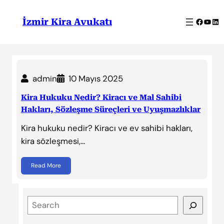
İçeriğe
geç
Facebo
YouT
Lin
İzmir Kira Avukatı
admin
10 Mayıs 2025
Kira Hukuku Nedir? Kiracı ve Mal Sahibi
Hakları, Sözleşme Süreçleri ve Uyuşmazlıklar
Kira hukuku nedir? Kiracı ve ev sahibi hakları,
kira sözleşmesi,…
Read More
S
e