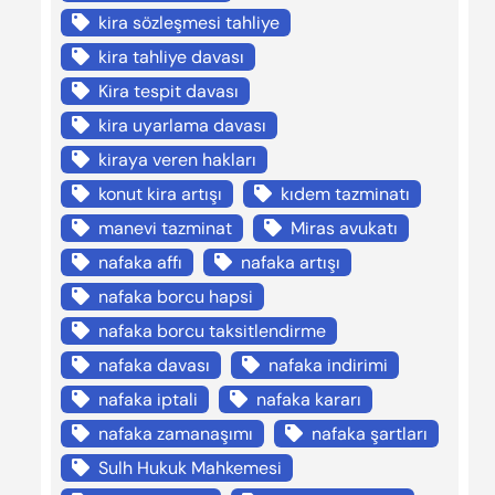
kira sözleşmesi tahliye
kira tahliye davası
Kira tespit davası
kira uyarlama davası
kiraya veren hakları
konut kira artışı
kıdem tazminatı
manevi tazminat
Miras avukatı
nafaka affı
nafaka artışı
nafaka borcu hapsi
nafaka borcu taksitlendirme
nafaka davası
nafaka indirimi
nafaka iptali
nafaka kararı
nafaka zamanaşımı
nafaka şartları
Sulh Hukuk Mahkemesi