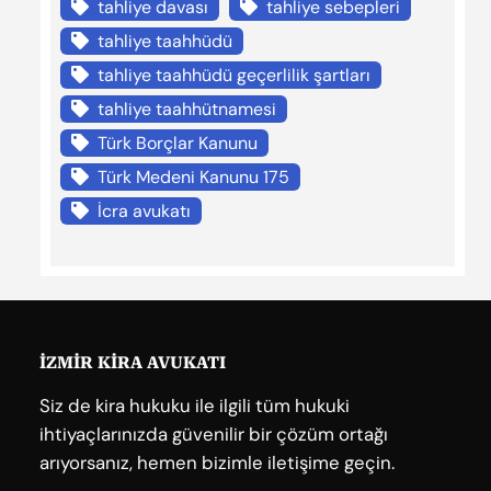
tahliye davası
tahliye sebepleri
tahliye taahhüdü
tahliye taahhüdü geçerlilik şartları
tahliye taahhütnamesi
Türk Borçlar Kanunu
Türk Medeni Kanunu 175
İcra avukatı
İZMİR KİRA AVUKATI
Siz de kira hukuku ile ilgili tüm hukuki
ihtiyaçlarınızda güvenilir bir çözüm ortağı
arıyorsanız, hemen bizimle iletişime geçin.