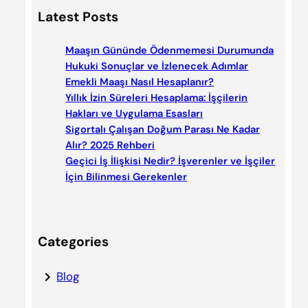
a
Latest Posts
r
c
Maaşın Gününde Ödenmemesi Durumunda
h
Hukuki Sonuçlar ve İzlenecek Adımlar
Emekli Maaşı Nasıl Hesaplanır?
Yıllık İzin Süreleri Hesaplama: İşçilerin
Hakları ve Uygulama Esasları
Sigortalı Çalışan Doğum Parası Ne Kadar
Alır? 2025 Rehberi
Geçici İş İlişkisi Nedir? İşverenler ve İşçiler
İçin Bilinmesi Gerekenler
Categories
Blog