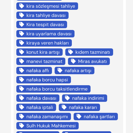
kira sözleşmesi tahliye
kira tahliye davası
Kira tespit davası
kira uyarlama davası
kiraya veren hakları
konut kira artışı
kıdem tazminatı
manevi tazminat
Miras avukatı
nafaka affı
nafaka artışı
nafaka borcu hapsi
nafaka borcu taksitlendirme
nafaka davası
nafaka indirimi
nafaka iptali
nafaka kararı
nafaka zamanaşımı
nafaka şartları
Sulh Hukuk Mahkemesi