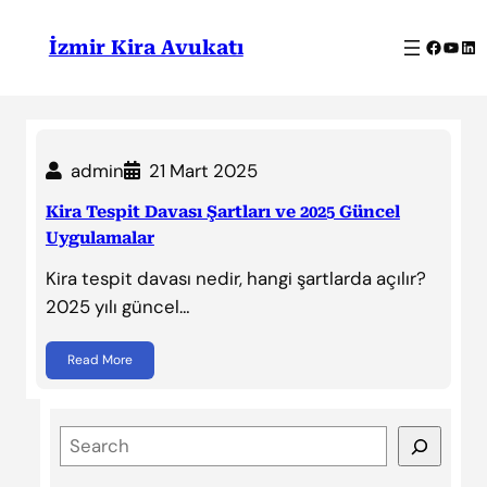
İçeriğe
geç
Facebo
YouT
Lin
İzmir Kira Avukatı
admin
21 Mart 2025
Kira Tespit Davası Şartları ve 2025 Güncel
Uygulamalar
Kira tespit davası nedir, hangi şartlarda açılır?
2025 yılı güncel…
Read More
S
e