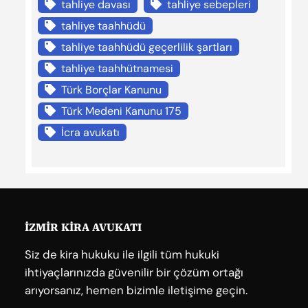
tahliye davası
tahliye sebepleri
tahliye taahhüdü
tahliye taahhüdü geçerlilik şartları
tahliye taahhütnamesi
Türk Borçlar Kanunu
Türk Medeni Kanunu 175
İcra avukatı
İZMİR KİRA AVUKATI
Siz de kira hukuku ile ilgili tüm hukuki
ihtiyaçlarınızda güvenilir bir çözüm ortağı
arıyorsanız, hemen bizimle iletişime geçin.