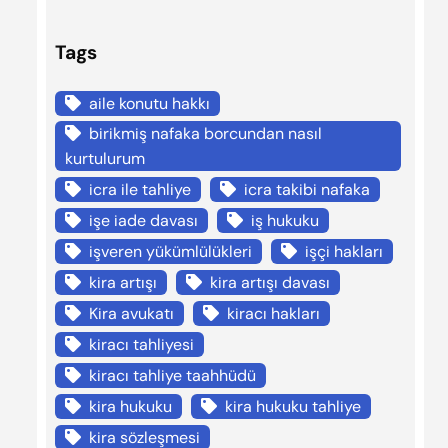
Tags
aile konutu hakkı
birikmiş nafaka borcundan nasıl
kurtulurum
icra ile tahliye
icra takibi nafaka
işe iade davası
iş hukuku
işveren yükümlülükleri
işçi hakları
kira artışı
kira artışı davası
Kira avukatı
kiracı hakları
kiracı tahliyesi
kiracı tahliye taahhüdü
kira hukuku
kira hukuku tahliye
kira sözleşmesi