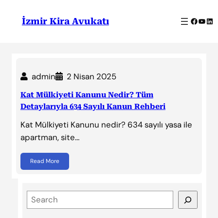
İçeriğe
geç
Facebo
YouT
Lin
İzmir Kira Avukatı
admin
2 Nisan 2025
Kat Mülkiyeti Kanunu Nedir? Tüm
Detaylarıyla 634 Sayılı Kanun Rehberi
Kat Mülkiyeti Kanunu nedir? 634 sayılı yasa ile
apartman, site…
Read More
S
e