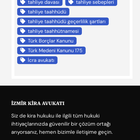
tahliye davası
tahliye sebepleri
tahliye taahhüdü
tahliye taahhüdü geçerlilik şartları
tahliye taahhütnamesi
Türk Borçlar Kanunu
Türk Medeni Kanunu 175
İcra avukatı
İZMİR KİRA AVUKATI
Siz de kira hukuku ile ilgili tüm hukuki
ihtiyaçlarınızda güvenilir bir çözüm ortağı
arıyorsanız, hemen bizimle iletişime geçin.