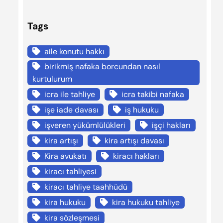
Tags
aile konutu hakkı
birikmiş nafaka borcundan nasıl
kurtulurum
icra ile tahliye
icra takibi nafaka
işe iade davası
iş hukuku
işveren yükümlülükleri
işçi hakları
kira artışı
kira artışı davası
Kira avukatı
kiracı hakları
kiracı tahliyesi
kiracı tahliye taahhüdü
kira hukuku
kira hukuku tahliye
kira sözleşmesi