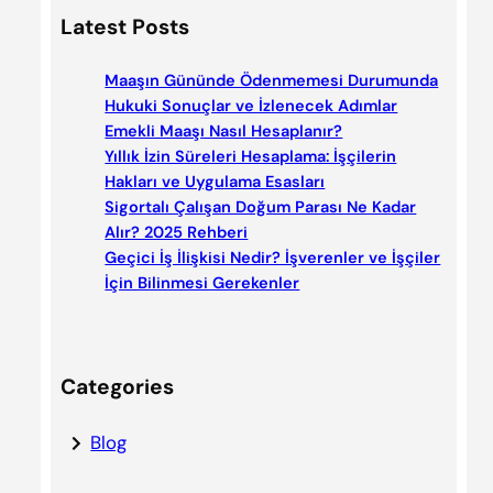
a
Latest Posts
r
c
Maaşın Gününde Ödenmemesi Durumunda
h
Hukuki Sonuçlar ve İzlenecek Adımlar
Emekli Maaşı Nasıl Hesaplanır?
Yıllık İzin Süreleri Hesaplama: İşçilerin
Hakları ve Uygulama Esasları
Sigortalı Çalışan Doğum Parası Ne Kadar
Alır? 2025 Rehberi
Geçici İş İlişkisi Nedir? İşverenler ve İşçiler
İçin Bilinmesi Gerekenler
Categories
Blog