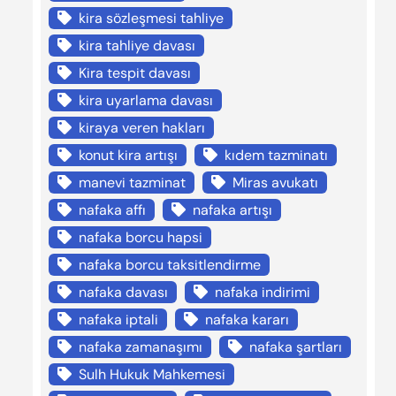
kira sözleşmesi tahliye
kira tahliye davası
Kira tespit davası
kira uyarlama davası
kiraya veren hakları
konut kira artışı
kıdem tazminatı
manevi tazminat
Miras avukatı
nafaka affı
nafaka artışı
nafaka borcu hapsi
nafaka borcu taksitlendirme
nafaka davası
nafaka indirimi
nafaka iptali
nafaka kararı
nafaka zamanaşımı
nafaka şartları
Sulh Hukuk Mahkemesi