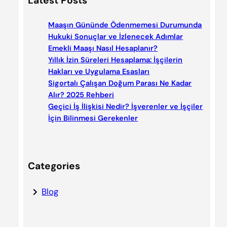
Latest Posts
r
c
Maaşın Gününde Ödenmemesi Durumunda
h
Hukuki Sonuçlar ve İzlenecek Adımlar
Emekli Maaşı Nasıl Hesaplanır?
Yıllık İzin Süreleri Hesaplama: İşçilerin
Hakları ve Uygulama Esasları
Sigortalı Çalışan Doğum Parası Ne Kadar
Alır? 2025 Rehberi
Geçici İş İlişkisi Nedir? İşverenler ve İşçiler
İçin Bilinmesi Gerekenler
Categories
Blog