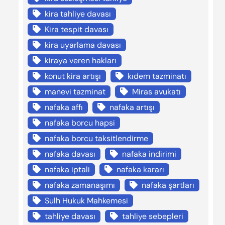
kira tahliye davası
Kira tespit davası
kira uyarlama davası
kiraya veren hakları
konut kira artışı
kıdem tazminatı
manevi tazminat
Miras avukatı
nafaka affı
nafaka artışı
nafaka borcu hapsi
nafaka borcu taksitlendirme
nafaka davası
nafaka indirimi
nafaka iptali
nafaka kararı
nafaka zamanaşımı
nafaka şartları
Sulh Hukuk Mahkemesi
tahliye davası
tahliye sebepleri