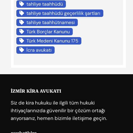
tahliye taahhüdü
tahliye taahhüdü geçerlilik şartları
tahliye taahhütnamesi
Türk Borçlar Kanunu
Türk Medeni Kanunu 175
İcra avukatı
İZMİR KİRA AVUKATI
Siz de kira hukuku ile ilgili tüm hukuki
ihtiyaçlarınızda güvenilir bir çözüm ortağı
arıyorsanız, hemen bizimle iletişime geçin.