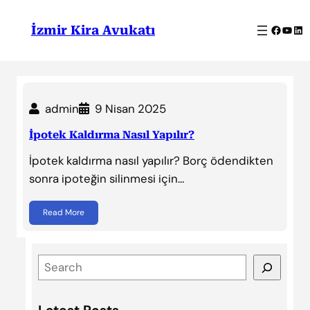
İçeriğe
geç
Facebo
YouT
Lin
İzmir Kira Avukatı
admin
9 Nisan 2025
İpotek Kaldırma Nasıl Yapılır?
İpotek kaldırma nasıl yapılır? Borç ödendikten
sonra ipoteğin silinmesi için…
Read More
S
e
a