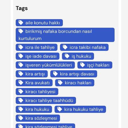
Tags
aile konutu hakkı
birikmiş nafaka borcundan nasıl
kurtulurum
icra ile tahliye
icra takibi nafaka
işe iade davası
iş hukuku
işveren yükümlülükleri
işçi hakları
kira artışı
kira artışı davası
Kira avukatı
kiracı hakları
kiracı tahliyesi
kiracı tahliye taahhüdü
kira hukuku
kira hukuku tahliye
kira sözleşmesi
kira sözleşmesi tahliye