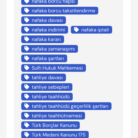
nafaka borcu hapsi
nafaka borcu taksitlendirme
nafaka davası
nafaka indirimi
nafaka iptali
nafaka kararı
nafaka zamanaşımı
nafaka şartları
Sulh Hukuk Mahkemesi
tahliye davası
tahliye sebepleri
tahliye taahhüdü
tahliye taahhüdü geçerlilik şartları
tahliye taahhütnamesi
Türk Borçlar Kanunu
Türk Medeni Kanunu 175