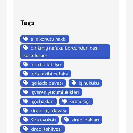
Tags
aile konutu hakkı
birikmiş nafaka borcundan nasıl
kurtulurum
icra ile tahliye
icra takibi nafaka
işe iade davası
iş hukuku
işveren yükümlülükleri
işçi hakları
kira artışı
kira artışı davası
Kira avukatı
kiracı hakları
kiracı tahliyesi