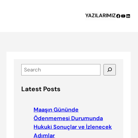
YAZILARIMIZ
Facebook
YouTub
Linke
S
e
a
Latest Posts
r
c
h
Maaşın Gününde
Ödenmemesi Durumunda
Hukuki Sonuçlar ve İzlenecek
Adımlar