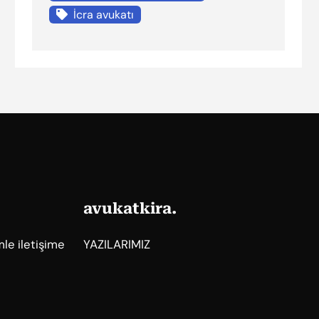
İcra avukatı
avukatkira.
mle iletişime
YAZILARIMIZ