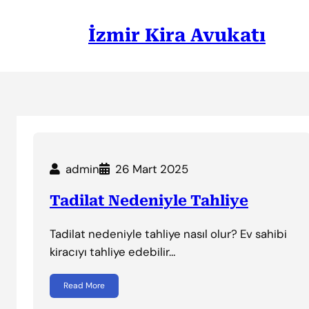
İçeriğe
geç
İzmir Kira Avukatı
admin
26 Mart 2025
Tadilat Nedeniyle Tahliye
Tadilat nedeniyle tahliye nasıl olur? Ev sahibi
kiracıyı tahliye edebilir…
Read More