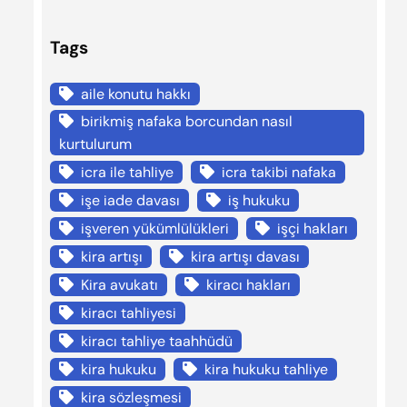
Tags
aile konutu hakkı
birikmiş nafaka borcundan nasıl
kurtulurum
icra ile tahliye
icra takibi nafaka
işe iade davası
iş hukuku
işveren yükümlülükleri
işçi hakları
kira artışı
kira artışı davası
Kira avukatı
kiracı hakları
kiracı tahliyesi
kiracı tahliye taahhüdü
kira hukuku
kira hukuku tahliye
kira sözleşmesi