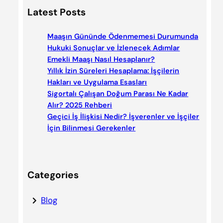
a
Latest Posts
r
c
Maaşın Gününde Ödenmemesi Durumunda
h
Hukuki Sonuçlar ve İzlenecek Adımlar
Emekli Maaşı Nasıl Hesaplanır?
Yıllık İzin Süreleri Hesaplama: İşçilerin
Hakları ve Uygulama Esasları
Sigortalı Çalışan Doğum Parası Ne Kadar
Alır? 2025 Rehberi
Geçici İş İlişkisi Nedir? İşverenler ve İşçiler
İçin Bilinmesi Gerekenler
Categories
Blog