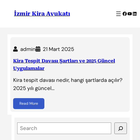
İçeriğe
geç
Facebo
YouT
Lin
İzmir Kira Avukatı
admin
21 Mart 2025
Kira Tespit Davası Şartları ve 2025 Güncel
Uygulamalar
Kira tespit davası nedir, hangi şartlarda açılır?
2025 yılı güncel…
Read More
S
e