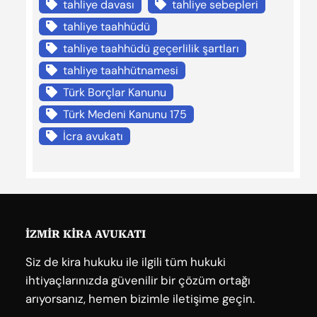
tahliye davası
tahliye sebepleri
tahliye taahhüdü
tahliye taahhüdü geçerlilik şartları
tahliye taahhütnamesi
Türk Borçlar Kanunu
Türk Medeni Kanunu 175
İcra avukatı
İZMİR KİRA AVUKATI
Siz de kira hukuku ile ilgili tüm hukuki
ihtiyaçlarınızda güvenilir bir çözüm ortağı
arıyorsanız, hemen bizimle iletişime geçin.