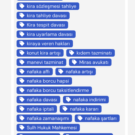
kira sözleşmesi tahliye
kira tahliye davası
Kira tespit davası
kira uyarlama davası
kiraya veren hakları
konut kira artışı
kıdem tazminatı
manevi tazminat
Miras avukatı
nafaka affı
nafaka artışı
nafaka borcu hapsi
nafaka borcu taksitlendirme
nafaka davası
nafaka indirimi
nafaka iptali
nafaka kararı
nafaka zamanaşımı
nafaka şartları
Sulh Hukuk Mahkemesi