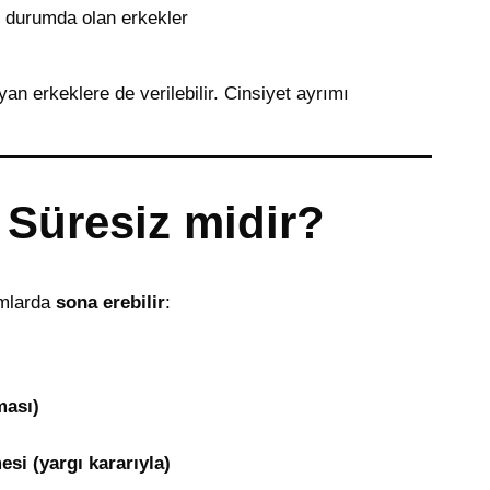
 durumda olan erkekler
an erkeklere de verilebilir. Cinsiyet ayrımı
 Süresiz midir?
umlarda
sona erebilir
:
ması)
si (yargı kararıyla)