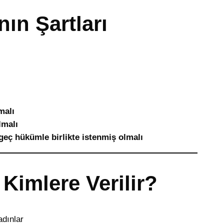
ın Şartları
malı
lmalı
eç hükümle birlikte istenmiş olmalı
Kimlere Verilir?
dınlar