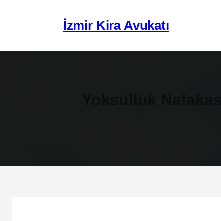
İçeriğe
geç
İzmir Kira Avukatı
Yoksulluk Nafakas