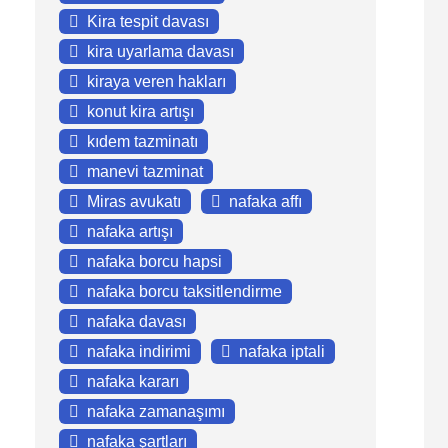
Kira tespit davası
kira uyarlama davası
kiraya veren hakları
konut kira artışı
kıdem tazminatı
manevi tazminat
Miras avukatı
nafaka affı
nafaka artışı
nafaka borcu hapsi
nafaka borcu taksitlendirme
nafaka davası
nafaka indirimi
nafaka iptali
nafaka kararı
nafaka zamanaşımı
nafaka şartları