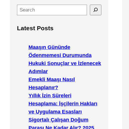
S
e
a
Latest Posts
r
c
h
Maaşın Gününde
Ödenmemesi Durumunda
Hukuki Sonuçlar ve İzlenecek
Adımlar
Emekli Maaşı Nasıl
Hesaplanır?
Yıllık İzin Süreleri
Hesaplama: İşçilerin Hakları
ve Uygulama Esasları
Sigortalı Çalışan Doğum
Parası Ne Kadar Alır? 2025