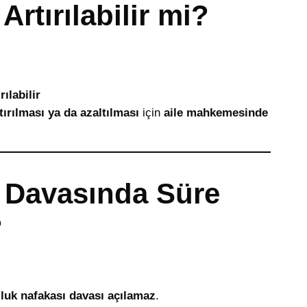
rtırılabilir mi?
ılabilir
tırılması ya da azaltılması
için
aile mahkemesinde
ı Davasında Süre
?
lluk nafakası davası açılamaz
.