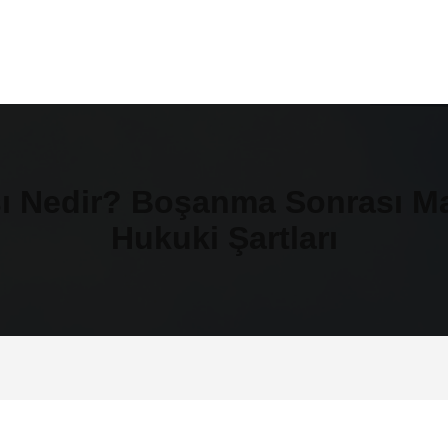
ı Nedir? Boşanma Sonrası Ma
Hukuki Şartları