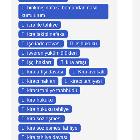
birikmiş nafaka borcundan nasıl
kurtulurum
icra ile tahliye
icra takibi nafaka
işe iade davası
iş hukuku
işveren yükümlülükleri
işçi hakları
kira artışı
kira artışı davası
Kira avukatı
kiracı hakları
kiracı tahliyesi
kiracı tahliye taahhüdü
kira hukuku
kira hukuku tahliye
kira sözleşmesi
kira sözleşmesi tahliye
kira tahliye davası