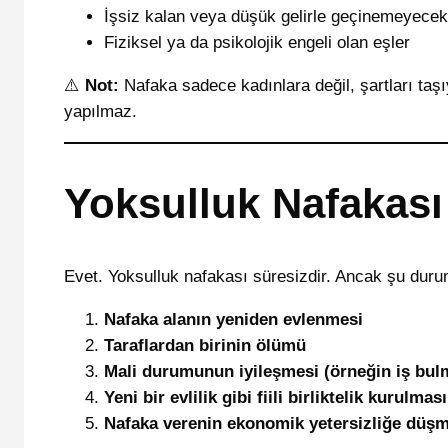
İşsiz kalan veya düşük gelirle geçinemeyecek
Fiziksel ya da psikolojik engeli olan eşler
⚠️
Not:
Nafaka sadece kadınlara değil, şartları taşıy
yapılmaz.
Yoksulluk Nafakası
Evet. Yoksulluk nafakası süresizdir. Ancak şu dur
Nafaka alanın yeniden evlenmesi
Taraflardan birinin ölümü
Mali durumunun iyileşmesi (örneğin iş bul
Yeni bir evlilik gibi fiili birliktelik kurulması
Nafaka verenin ekonomik yetersizliğe düşme