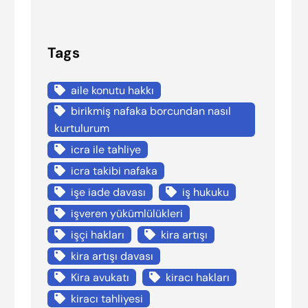
Tags
aile konutu hakkı
birikmiş nafaka borcundan nasıl
kurtulurum
icra ile tahliye
icra takibi nafaka
işe iade davası
iş hukuku
işveren yükümlülükleri
işçi hakları
kira artışı
kira artışı davası
Kira avukatı
kiracı hakları
kiracı tahliyesi