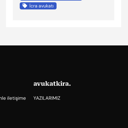
İcra avukatı
avukatkira.
mle iletişime
YAZILARIMIZ