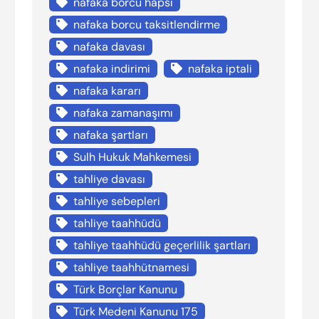
nafaka borcu hapsi
nafaka borcu taksitlendirme
nafaka davası
nafaka indirimi
nafaka iptali
nafaka kararı
nafaka zamanaşımı
nafaka şartları
Sulh Hukuk Mahkemesi
tahliye davası
tahliye sebepleri
tahliye taahhüdü
tahliye taahhüdü geçerlilik şartları
tahliye taahhütnamesi
Türk Borçlar Kanunu
Türk Medeni Kanunu 175