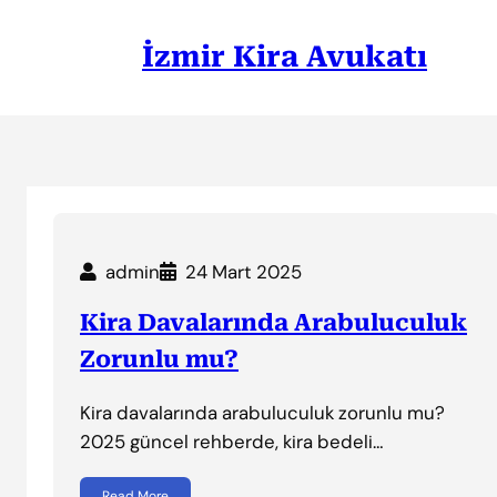
İçeriğe
geç
İzmir Kira Avukatı
admin
24 Mart 2025
Kira Davalarında Arabuluculuk
Zorunlu mu?
Kira davalarında arabuluculuk zorunlu mu?
2025 güncel rehberde, kira bedeli…
Read More