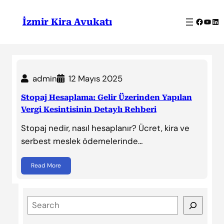
İçeriğe
geç
Facebo
YouT
Lin
İzmir Kira Avukatı
admin
12 Mayıs 2025
Stopaj Hesaplama: Gelir Üzerinden Yapılan
Vergi Kesintisinin Detaylı Rehberi
Stopaj nedir, nasıl hesaplanır? Ücret, kira ve
serbest meslek ödemelerinde…
Read More
S
e