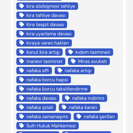
kira sözleşmesi tahliye
kira tahliye davası
Kira tespit davası
kira uyarlama davası
kiraya veren hakları
konut kira artışı
kıdem tazminatı
manevi tazminat
Miras avukatı
nafaka affı
nafaka artışı
nafaka borcu hapsi
nafaka borcu taksitlendirme
nafaka davası
nafaka indirimi
nafaka iptali
nafaka kararı
nafaka zamanaşımı
nafaka şartları
Sulh Hukuk Mahkemesi