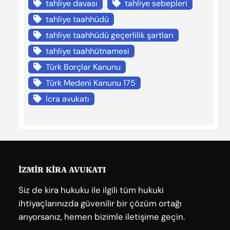
tahliye davası
tahliye sebepleri
tahliye taahhüdü
tahliye taahhüdü geçerlilik şartları
tahliye taahhütnamesi
Türk Borçlar Kanunu
Türk Medeni Kanunu 175
İcra avukatı
İZMİR KİRA AVUKATI
Siz de kira hukuku ile ilgili tüm hukuki
ihtiyaçlarınızda güvenilir bir çözüm ortağı
arıyorsanız, hemen bizimle iletişime geçin.