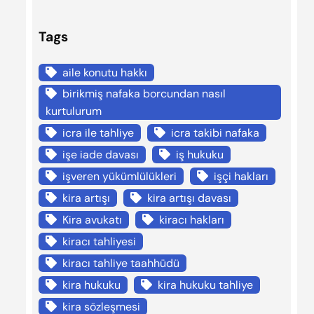
Tags
aile konutu hakkı
birikmiş nafaka borcundan nasıl
kurtulurum
icra ile tahliye
icra takibi nafaka
işe iade davası
iş hukuku
işveren yükümlülükleri
işçi hakları
kira artışı
kira artışı davası
Kira avukatı
kiracı hakları
kiracı tahliyesi
kiracı tahliye taahhüdü
kira hukuku
kira hukuku tahliye
kira sözleşmesi