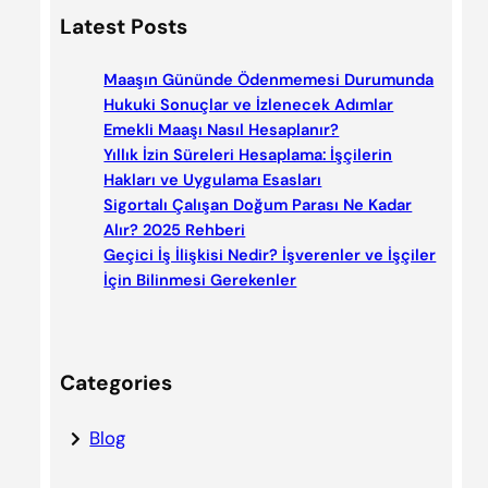
a
Latest Posts
r
c
Maaşın Gününde Ödenmemesi Durumunda
h
Hukuki Sonuçlar ve İzlenecek Adımlar
Emekli Maaşı Nasıl Hesaplanır?
Yıllık İzin Süreleri Hesaplama: İşçilerin
Hakları ve Uygulama Esasları
Sigortalı Çalışan Doğum Parası Ne Kadar
Alır? 2025 Rehberi
Geçici İş İlişkisi Nedir? İşverenler ve İşçiler
İçin Bilinmesi Gerekenler
Categories
Blog