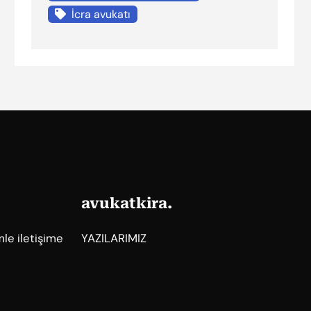
İcra avukatı
avukatkira.
mle iletişime
YAZILARIMIZ