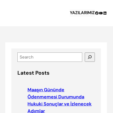
YAZILARIMIZ
Facebook
YouTub
Linke
S
e
a
Latest Posts
r
c
h
Maaşın Gününde
Ödenmemesi Durumunda
Hukuki Sonuçlar ve İzlenecek
Adımlar