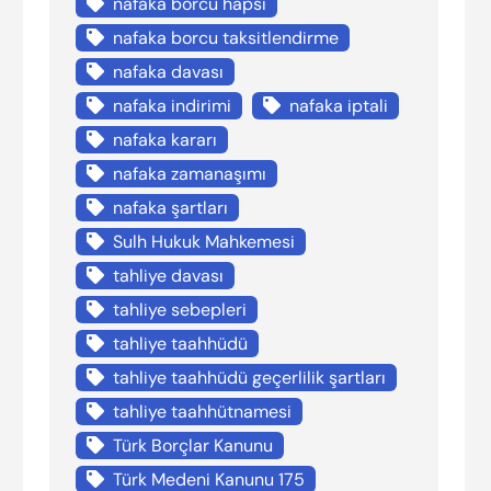
nafaka borcu hapsi
nafaka borcu taksitlendirme
nafaka davası
nafaka indirimi
nafaka iptali
nafaka kararı
nafaka zamanaşımı
nafaka şartları
Sulh Hukuk Mahkemesi
tahliye davası
tahliye sebepleri
tahliye taahhüdü
tahliye taahhüdü geçerlilik şartları
tahliye taahhütnamesi
Türk Borçlar Kanunu
Türk Medeni Kanunu 175