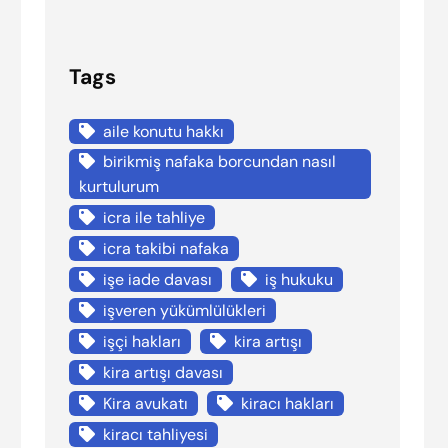
Tags
aile konutu hakkı
birikmiş nafaka borcundan nasıl
kurtulurum
icra ile tahliye
icra takibi nafaka
işe iade davası
iş hukuku
işveren yükümlülükleri
işçi hakları
kira artışı
kira artışı davası
Kira avukatı
kiracı hakları
kiracı tahliyesi