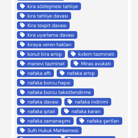
kira sözleşmesi tahliye
kira tahliye davası
Kira tespit davası
kira uyarlama davası
kiraya veren hakları
konut kira artışı
kıdem tazminatı
manevi tazminat
Miras avukatı
nafaka affı
nafaka artışı
nafaka borcu hapsi
nafaka borcu taksitlendirme
nafaka davası
nafaka indirimi
nafaka iptali
nafaka kararı
nafaka zamanaşımı
nafaka şartları
Sulh Hukuk Mahkemesi