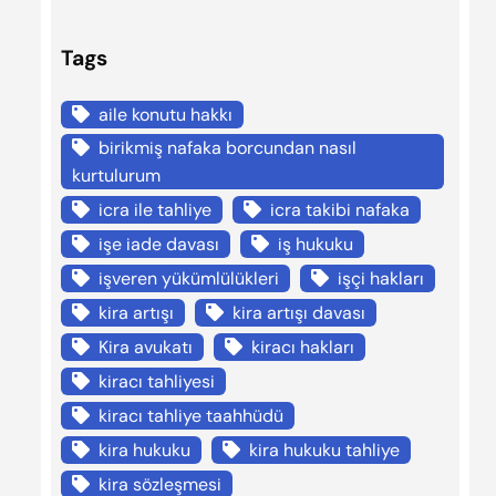
Tags
aile konutu hakkı
birikmiş nafaka borcundan nasıl
kurtulurum
icra ile tahliye
icra takibi nafaka
işe iade davası
iş hukuku
işveren yükümlülükleri
işçi hakları
kira artışı
kira artışı davası
Kira avukatı
kiracı hakları
kiracı tahliyesi
kiracı tahliye taahhüdü
kira hukuku
kira hukuku tahliye
kira sözleşmesi