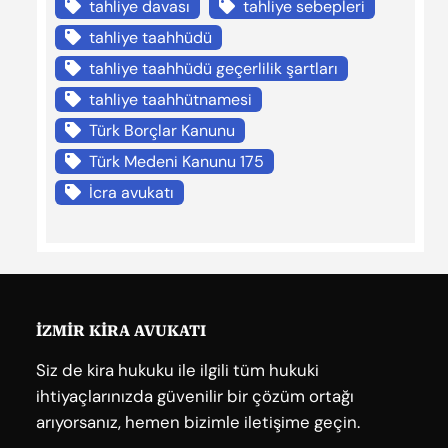
tahliye davası
tahliye sebepleri
tahliye taahhüdü
tahliye taahhüdü geçerlilik şartları
tahliye taahhütnamesi
Türk Borçlar Kanunu
Türk Medeni Kanunu 175
İcra avukatı
İZMİR KİRA AVUKATI
Siz de kira hukuku ile ilgili tüm hukuki
ihtiyaçlarınızda güvenilir bir çözüm ortağı
arıyorsanız, hemen bizimle iletişime geçin.