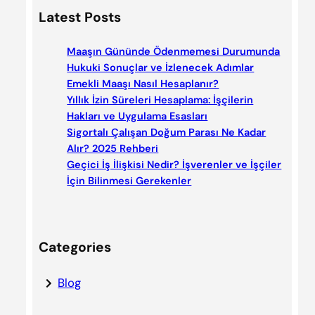
a
Latest Posts
r
c
Maaşın Gününde Ödenmemesi Durumunda
h
Hukuki Sonuçlar ve İzlenecek Adımlar
Emekli Maaşı Nasıl Hesaplanır?
Yıllık İzin Süreleri Hesaplama: İşçilerin
Hakları ve Uygulama Esasları
Sigortalı Çalışan Doğum Parası Ne Kadar
Alır? 2025 Rehberi
Geçici İş İlişkisi Nedir? İşverenler ve İşçiler
İçin Bilinmesi Gerekenler
Categories
Blog