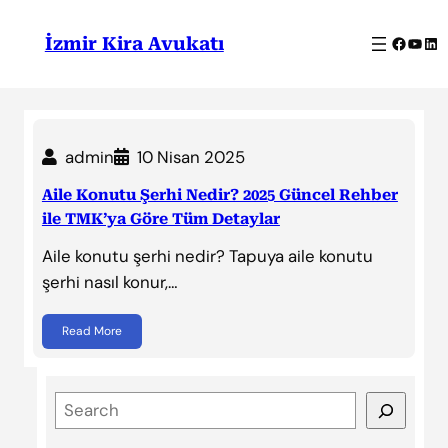
İçeriğe
geç
Facebo
YouT
Lin
İzmir Kira Avukatı
admin
10 Nisan 2025
Aile Konutu Şerhi Nedir? 2025 Güncel Rehber
ile TMK’ya Göre Tüm Detaylar
Aile konutu şerhi nedir? Tapuya aile konutu
şerhi nasıl konur,…
Read More
S
e