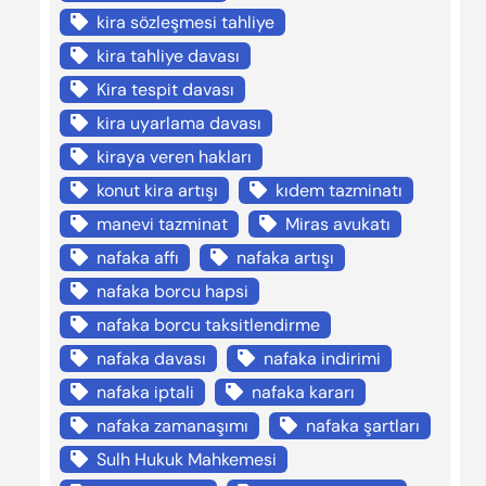
kira sözleşmesi tahliye
kira tahliye davası
Kira tespit davası
kira uyarlama davası
kiraya veren hakları
konut kira artışı
kıdem tazminatı
manevi tazminat
Miras avukatı
nafaka affı
nafaka artışı
nafaka borcu hapsi
nafaka borcu taksitlendirme
nafaka davası
nafaka indirimi
nafaka iptali
nafaka kararı
nafaka zamanaşımı
nafaka şartları
Sulh Hukuk Mahkemesi