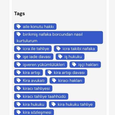
Tags
aile konutu hakkı
birikmiş nafaka borcundan nasıl
kurtulurum
icra ile tahliye
icra takibi nafaka
işe iade davası
iş hukuku
işveren yükümlülükleri
işçi hakları
kira artışı
kira artışı davası
Kira avukatı
kiracı hakları
kiracı tahliyesi
kiracı tahliye taahhüdü
kira hukuku
kira hukuku tahliye
kira sözleşmesi