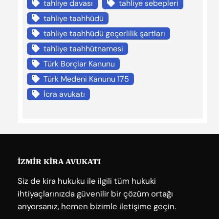
tahliye davası
tahliye sebepleri
tahliye taahhüdü
tahliye taahhüdü geçerlilik şartları
tahliye taahhütnamesi
Türk Borçlar Kanunu
Türk Medeni Kanunu 175
İcra avukatı
İZMİR KİRA AVUKATI
Siz de kira hukuku ile ilgili tüm hukuki
ihtiyaçlarınızda güvenilir bir çözüm ortağı
arıyorsanız, hemen bizimle iletişime geçin.