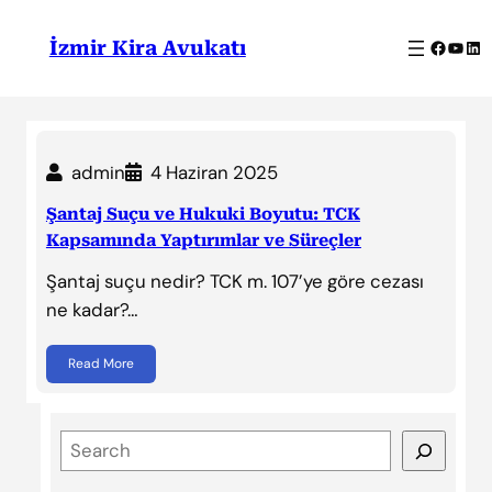
İçeriğe
geç
Facebo
YouT
Lin
İzmir Kira Avukatı
admin
4 Haziran 2025
Şantaj Suçu ve Hukuki Boyutu: TCK
Kapsamında Yaptırımlar ve Süreçler
Şantaj suçu nedir? TCK m. 107’ye göre cezası
ne kadar?…
Read More
S
e