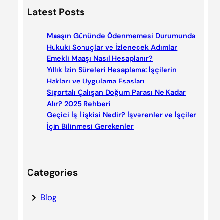
a
Latest Posts
r
c
Maaşın Gününde Ödenmemesi Durumunda
h
Hukuki Sonuçlar ve İzlenecek Adımlar
Emekli Maaşı Nasıl Hesaplanır?
Yıllık İzin Süreleri Hesaplama: İşçilerin
Hakları ve Uygulama Esasları
Sigortalı Çalışan Doğum Parası Ne Kadar
Alır? 2025 Rehberi
Geçici İş İlişkisi Nedir? İşverenler ve İşçiler
İçin Bilinmesi Gerekenler
Categories
Blog