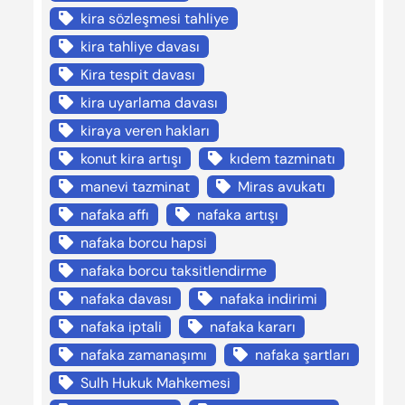
kira sözleşmesi tahliye
kira tahliye davası
Kira tespit davası
kira uyarlama davası
kiraya veren hakları
konut kira artışı
kıdem tazminatı
manevi tazminat
Miras avukatı
nafaka affı
nafaka artışı
nafaka borcu hapsi
nafaka borcu taksitlendirme
nafaka davası
nafaka indirimi
nafaka iptali
nafaka kararı
nafaka zamanaşımı
nafaka şartları
Sulh Hukuk Mahkemesi