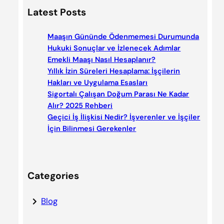
a
Latest Posts
r
c
Maaşın Gününde Ödenmemesi Durumunda
h
Hukuki Sonuçlar ve İzlenecek Adımlar
Emekli Maaşı Nasıl Hesaplanır?
Yıllık İzin Süreleri Hesaplama: İşçilerin
Hakları ve Uygulama Esasları
Sigortalı Çalışan Doğum Parası Ne Kadar
Alır? 2025 Rehberi
Geçici İş İlişkisi Nedir? İşverenler ve İşçiler
İçin Bilinmesi Gerekenler
Categories
Blog