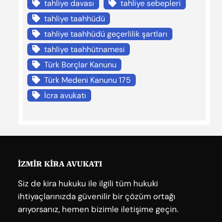
tahliye davası
tahliye sebepleri
tahliye taahhüdü
tahliye taahhüdü geçerlilik şartları
tahliye taahhütnamesi
Türk Borçlar Kanunu
Türk Medeni Kanunu 175
İcra avukatı
İZMİR KİRA AVUKATI
Siz de kira hukuku ile ilgili tüm hukuki
ihtiyaçlarınızda güvenilir bir çözüm ortağı
arıyorsanız, hemen bizimle iletişime geçin.