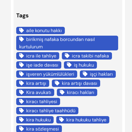
Tags
aile konutu hakkı
birikmiş nafaka borcundan nasıl
kurtulurum
icra ile tahliye
icra takibi nafaka
işe iade davası
iş hukuku
işveren yükümlülükleri
işçi hakları
kira artışı
kira artışı davası
Kira avukatı
kiracı hakları
kiracı tahliyesi
kiracı tahliye taahhüdü
kira hukuku
kira hukuku tahliye
kira sözleşmesi