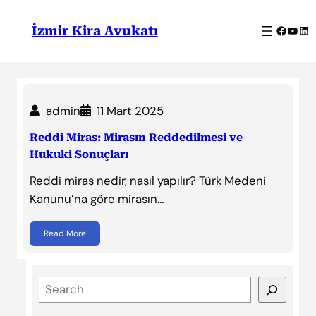
İçeriğe
geç
Facebo
YouT
Lin
İzmir Kira Avukatı
admin
11 Mart 2025
Reddi Miras: Mirasın Reddedilmesi ve
Hukuki Sonuçları
Reddi miras nedir, nasıl yapılır? Türk Medeni
Kanunu’na göre mirasın…
Read More
S
e