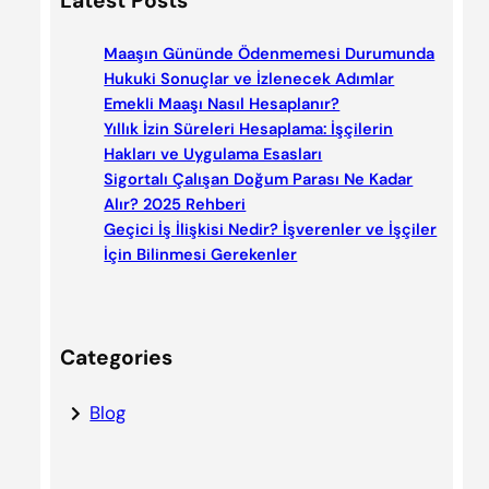
Latest Posts
r
c
Maaşın Gününde Ödenmemesi Durumunda
h
Hukuki Sonuçlar ve İzlenecek Adımlar
Emekli Maaşı Nasıl Hesaplanır?
Yıllık İzin Süreleri Hesaplama: İşçilerin
Hakları ve Uygulama Esasları
Sigortalı Çalışan Doğum Parası Ne Kadar
Alır? 2025 Rehberi
Geçici İş İlişkisi Nedir? İşverenler ve İşçiler
İçin Bilinmesi Gerekenler
Categories
Blog