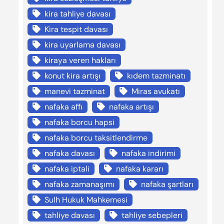
kira tahliye davası
Kira tespit davası
kira uyarlama davası
kiraya veren hakları
konut kira artışı
kıdem tazminatı
manevi tazminat
Miras avukatı
nafaka affı
nafaka artışı
nafaka borcu hapsi
nafaka borcu taksitlendirme
nafaka davası
nafaka indirimi
nafaka iptali
nafaka kararı
nafaka zamanaşımı
nafaka şartları
Sulh Hukuk Mahkemesi
tahliye davası
tahliye sebepleri