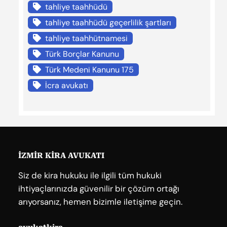
tahliye taahhüdü
tahliye taahhüdü geçerlilik şartları
tahliye taahhütnamesi
Türk Borçlar Kanunu
Türk Medeni Kanunu 175
İcra avukatı
İZMİR KİRA AVUKATI
Siz de kira hukuku ile ilgili tüm hukuki
ihtiyaçlarınızda güvenilir bir çözüm ortağı
arıyorsanız, hemen bizimle iletişime geçin.