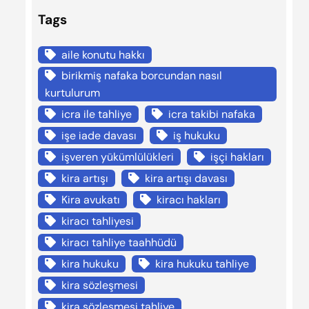
Tags
aile konutu hakkı
birikmiş nafaka borcundan nasıl
kurtulurum
icra ile tahliye
icra takibi nafaka
işe iade davası
iş hukuku
işveren yükümlülükleri
işçi hakları
kira artışı
kira artışı davası
Kira avukatı
kiracı hakları
kiracı tahliyesi
kiracı tahliye taahhüdü
kira hukuku
kira hukuku tahliye
kira sözleşmesi
kira sözleşmesi tahliye