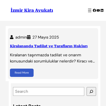
İçeriğe
geç
Facebo
YouT
Lin
İzmir Kira Avukatı
admin
27 Mayıs 2025
Kiralananda Tadilat ve Tarafların Hakları
Kiralanan taşınmazda tadilat ve onarım
konusundaki sorumluluklar nelerdir? Kiracı ve…
Read More
S
e
a