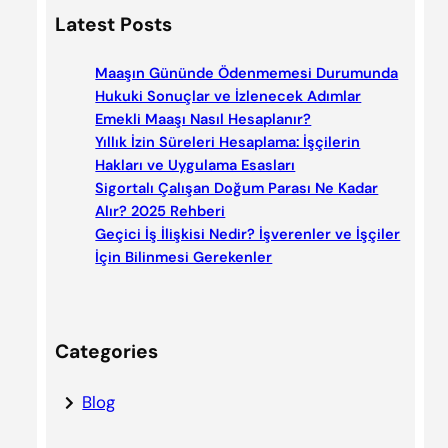
a
Latest Posts
r
c
Maaşın Gününde Ödenmemesi Durumunda
h
Hukuki Sonuçlar ve İzlenecek Adımlar
Emekli Maaşı Nasıl Hesaplanır?
Yıllık İzin Süreleri Hesaplama: İşçilerin
Hakları ve Uygulama Esasları
Sigortalı Çalışan Doğum Parası Ne Kadar
Alır? 2025 Rehberi
Geçici İş İlişkisi Nedir? İşverenler ve İşçiler
İçin Bilinmesi Gerekenler
Categories
Blog