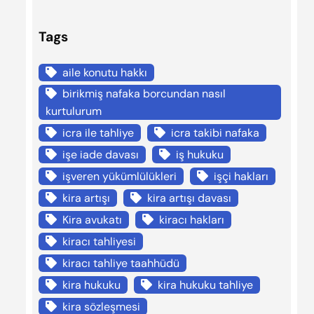
Tags
aile konutu hakkı
birikmiş nafaka borcundan nasıl
kurtulurum
icra ile tahliye
icra takibi nafaka
işe iade davası
iş hukuku
işveren yükümlülükleri
işçi hakları
kira artışı
kira artışı davası
Kira avukatı
kiracı hakları
kiracı tahliyesi
kiracı tahliye taahhüdü
kira hukuku
kira hukuku tahliye
kira sözleşmesi