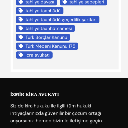
tahliye davası
tahliye sebepleri
tahliye taahhüdü
tahliye taahhüdü geçerlilik şartları
tahliye taahhütnamesi
Türk Borçlar Kanunu
Türk Medeni Kanunu 175
İcra avukatı
İZMİR KİRA AVUKATI
Siz de kira hukuku ile ilgili tüm hukuki
ihtiyaçlarınızda güvenilir bir çözüm ortağı
arıyorsanız, hemen bizimle iletişime geçin.