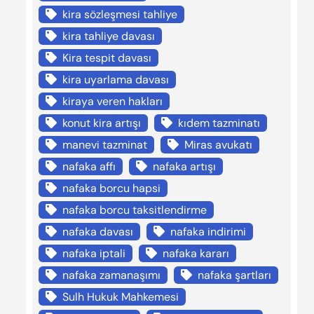
kira sözleşmesi tahliye
kira tahliye davası
Kira tespit davası
kira uyarlama davası
kiraya veren hakları
konut kira artışı
kıdem tazminatı
manevi tazminat
Miras avukatı
nafaka affı
nafaka artışı
nafaka borcu hapsi
nafaka borcu taksitlendirme
nafaka davası
nafaka indirimi
nafaka iptali
nafaka kararı
nafaka zamanaşımı
nafaka şartları
Sulh Hukuk Mahkemesi