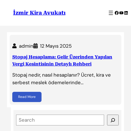
İçeriğe
geç
Facebo
YouT
Lin
İzmir Kira Avukatı
admin
12 Mayıs 2025
Stopaj Hesaplama: Gelir Üzerinden Yapılan
Vergi Kesintisinin Detaylı Rehberi
Stopaj nedir, nasıl hesaplanır? Ücret, kira ve
serbest meslek ödemelerinde…
Read More
S
e