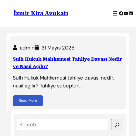
İçeriğe
geç
Facebo
YouT
Lin
İzmir Kira Avukatı
admin
31 Mayıs 2025
Sulh Hukuk Mahkemesi Tahliye Davası Nedir
ve Nasıl Açılır?
Sulh Hukuk Mahkemesi tahliye davası nedir,
nasıl açılır? Tahliye sebepleri,…
Read More
S
e