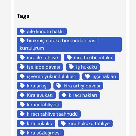
Tags
aile konutu hakkı
birikmiş nafaka borcundan nasıl
kurtulurum
icra ile tahliye
icra takibi nafaka
işe iade davası
iş hukuku
işveren yükümlülükleri
işçi hakları
kira artışı
kira artışı davası
Kira avukatı
kiracı hakları
kiracı tahliyesi
kiracı tahliye taahhüdü
kira hukuku
kira hukuku tahliye
kira sözleşmesi