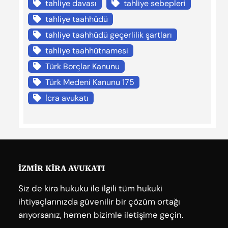
tahliye davası
tahliye sebepleri
tahliye taahhüdü
tahliye taahhüdü geçerlilik şartları
tahliye taahhütnamesi
Türk Borçlar Kanunu
Türk Medeni Kanunu 175
İcra avukatı
İZMİR KİRA AVUKATI
Siz de kira hukuku ile ilgili tüm hukuki
ihtiyaçlarınızda güvenilir bir çözüm ortağı
arıyorsanız, hemen bizimle iletişime geçin.