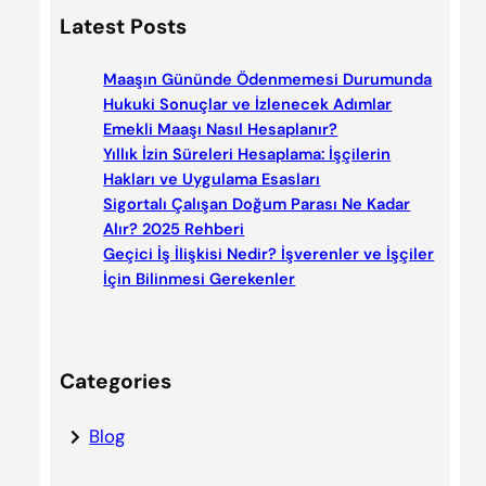
a
Latest Posts
r
c
Maaşın Gününde Ödenmemesi Durumunda
h
Hukuki Sonuçlar ve İzlenecek Adımlar
Emekli Maaşı Nasıl Hesaplanır?
Yıllık İzin Süreleri Hesaplama: İşçilerin
Hakları ve Uygulama Esasları
Sigortalı Çalışan Doğum Parası Ne Kadar
Alır? 2025 Rehberi
Geçici İş İlişkisi Nedir? İşverenler ve İşçiler
İçin Bilinmesi Gerekenler
Categories
Blog