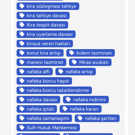
kira sözleşmesi tahliye
kira tahliye davası
Kira tespit davası
kira uyarlama davası
kiraya veren hakları
konut kira artışı
kıdem tazminatı
manevi tazminat
Miras avukatı
nafaka affı
nafaka artışı
nafaka borcu hapsi
nafaka borcu taksitlendirme
nafaka davası
nafaka indirimi
nafaka iptali
nafaka kararı
nafaka zamanaşımı
nafaka şartları
Sulh Hukuk Mahkemesi