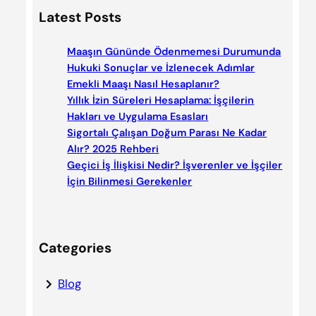
a
Latest Posts
r
c
Maaşın Gününde Ödenmemesi Durumunda
h
Hukuki Sonuçlar ve İzlenecek Adımlar
Emekli Maaşı Nasıl Hesaplanır?
Yıllık İzin Süreleri Hesaplama: İşçilerin
Hakları ve Uygulama Esasları
Sigortalı Çalışan Doğum Parası Ne Kadar
Alır? 2025 Rehberi
Geçici İş İlişkisi Nedir? İşverenler ve İşçiler
İçin Bilinmesi Gerekenler
Categories
Blog