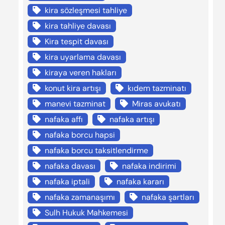
kira sözleşmesi tahliye
kira tahliye davası
Kira tespit davası
kira uyarlama davası
kiraya veren hakları
konut kira artışı
kıdem tazminatı
manevi tazminat
Miras avukatı
nafaka affı
nafaka artışı
nafaka borcu hapsi
nafaka borcu taksitlendirme
nafaka davası
nafaka indirimi
nafaka iptali
nafaka kararı
nafaka zamanaşımı
nafaka şartları
Sulh Hukuk Mahkemesi