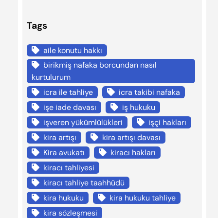
Tags
aile konutu hakkı
birikmiş nafaka borcundan nasıl
kurtulurum
icra ile tahliye
icra takibi nafaka
işe iade davası
iş hukuku
işveren yükümlülükleri
işçi hakları
kira artışı
kira artışı davası
Kira avukatı
kiracı hakları
kiracı tahliyesi
kiracı tahliye taahhüdü
kira hukuku
kira hukuku tahliye
kira sözleşmesi