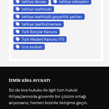
tahliye davası
tahliye sebepleri
tahliye taahhüdü
tahliye taahhüdü geçerlilik şartları
tahliye taahhütnamesi
Türk Borçlar Kanunu
Türk Medeni Kanunu 175
İcra avukatı
İZMİR KİRA AVUKATI
Siz de kira hukuku ile ilgili tüm hukuki
ihtiyaçlarınızda güvenilir bir çözüm ortağı
arıyorsanız, hemen bizimle iletişime geçin.