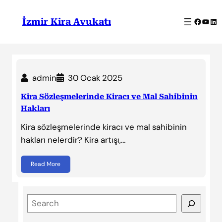
İçeriğe
geç
Facebo
YouT
Lin
İzmir Kira Avukatı
admin
30 Ocak 2025
Kira Sözleşmelerinde Kiracı ve Mal Sahibinin
Hakları
Kira sözleşmelerinde kiracı ve mal sahibinin
hakları nelerdir? Kira artışı,…
Read More
S
e