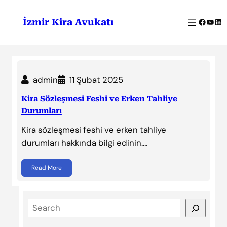
İçeriğe
geç
Facebo
YouT
Lin
İzmir Kira Avukatı
admin
11 Şubat 2025
Kira Sözleşmesi Feshi ve Erken Tahliye
Durumları
Kira sözleşmesi feshi ve erken tahliye
durumları hakkında bilgi edinin.…
Read More
S
e