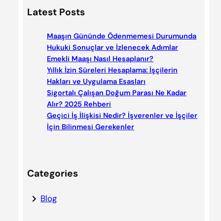
a
Latest Posts
r
c
Maaşın Gününde Ödenmemesi Durumunda
h
Hukuki Sonuçlar ve İzlenecek Adımlar
Emekli Maaşı Nasıl Hesaplanır?
Yıllık İzin Süreleri Hesaplama: İşçilerin
Hakları ve Uygulama Esasları
Sigortalı Çalışan Doğum Parası Ne Kadar
Alır? 2025 Rehberi
Geçici İş İlişkisi Nedir? İşverenler ve İşçiler
İçin Bilinmesi Gerekenler
Categories
Blog