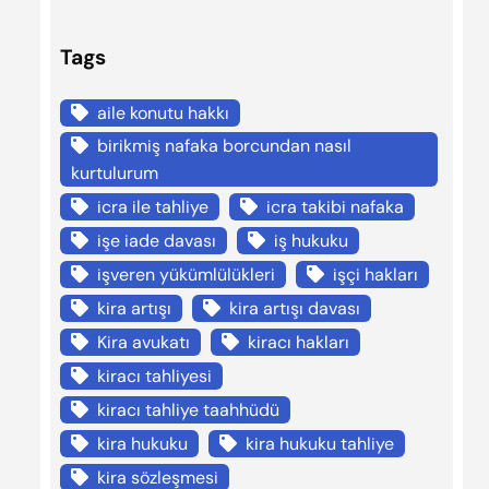
Tags
aile konutu hakkı
birikmiş nafaka borcundan nasıl
kurtulurum
icra ile tahliye
icra takibi nafaka
işe iade davası
iş hukuku
işveren yükümlülükleri
işçi hakları
kira artışı
kira artışı davası
Kira avukatı
kiracı hakları
kiracı tahliyesi
kiracı tahliye taahhüdü
kira hukuku
kira hukuku tahliye
kira sözleşmesi