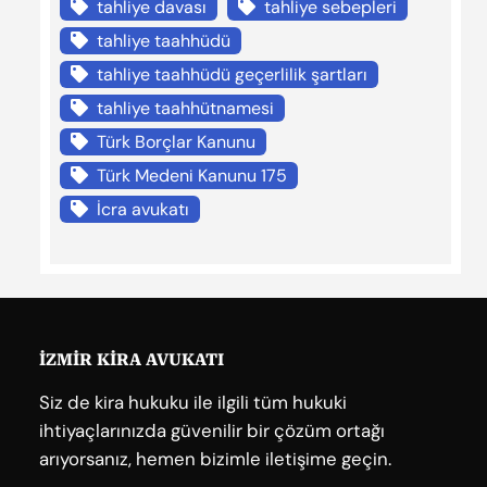
tahliye davası
tahliye sebepleri
tahliye taahhüdü
tahliye taahhüdü geçerlilik şartları
tahliye taahhütnamesi
Türk Borçlar Kanunu
Türk Medeni Kanunu 175
İcra avukatı
İZMİR KİRA AVUKATI
Siz de kira hukuku ile ilgili tüm hukuki
ihtiyaçlarınızda güvenilir bir çözüm ortağı
arıyorsanız, hemen bizimle iletişime geçin.