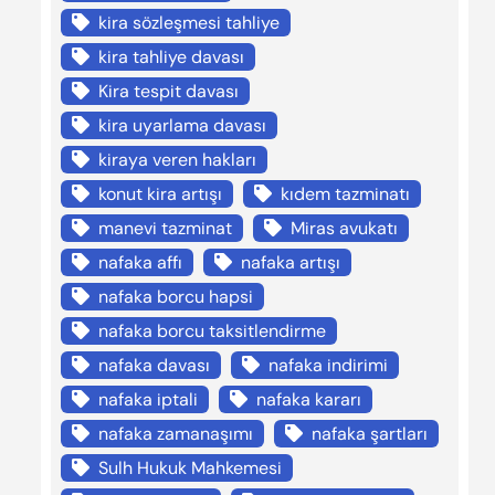
kira sözleşmesi tahliye
kira tahliye davası
Kira tespit davası
kira uyarlama davası
kiraya veren hakları
konut kira artışı
kıdem tazminatı
manevi tazminat
Miras avukatı
nafaka affı
nafaka artışı
nafaka borcu hapsi
nafaka borcu taksitlendirme
nafaka davası
nafaka indirimi
nafaka iptali
nafaka kararı
nafaka zamanaşımı
nafaka şartları
Sulh Hukuk Mahkemesi