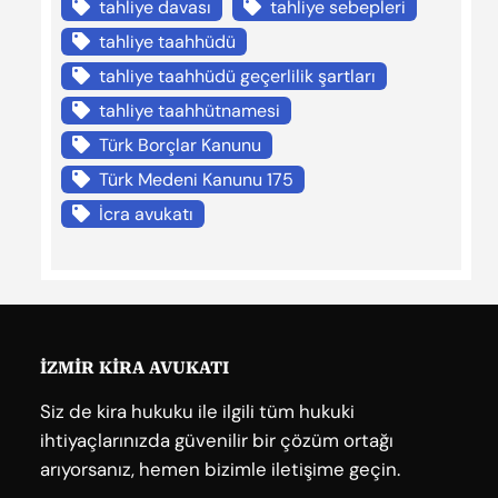
tahliye davası
tahliye sebepleri
tahliye taahhüdü
tahliye taahhüdü geçerlilik şartları
tahliye taahhütnamesi
Türk Borçlar Kanunu
Türk Medeni Kanunu 175
İcra avukatı
İZMİR KİRA AVUKATI
Siz de kira hukuku ile ilgili tüm hukuki
ihtiyaçlarınızda güvenilir bir çözüm ortağı
arıyorsanız, hemen bizimle iletişime geçin.