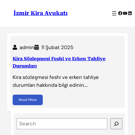
İçeriğe
geç
Facebo
YouT
Lin
İzmir Kira Avukatı
admin
11 Şubat 2025
Kira Sözleşmesi Feshi ve Erken Tahliye
Durumları
Kira sözleşmesi feshi ve erken tahliye
durumları hakkında bilgi edinin.…
Read More
S
e