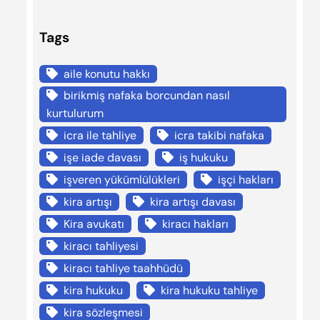
Tags
aile konutu hakkı
birikmiş nafaka borcundan nasıl
kurtulurum
icra ile tahliye
icra takibi nafaka
işe iade davası
iş hukuku
işveren yükümlülükleri
işçi hakları
kira artışı
kira artışı davası
Kira avukatı
kiracı hakları
kiracı tahliyesi
kiracı tahliye taahhüdü
kira hukuku
kira hukuku tahliye
kira sözleşmesi