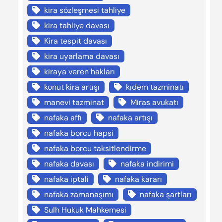
kira sözleşmesi tahliye
kira tahliye davası
Kira tespit davası
kira uyarlama davası
kiraya veren hakları
konut kira artışı
kıdem tazminatı
manevi tazminat
Miras avukatı
nafaka affı
nafaka artışı
nafaka borcu hapsi
nafaka borcu taksitlendirme
nafaka davası
nafaka indirimi
nafaka iptali
nafaka kararı
nafaka zamanaşımı
nafaka şartları
Sulh Hukuk Mahkemesi