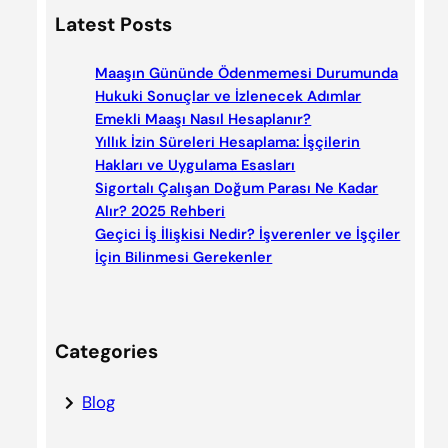
a
Latest Posts
r
c
Maaşın Gününde Ödenmemesi Durumunda
h
Hukuki Sonuçlar ve İzlenecek Adımlar
Emekli Maaşı Nasıl Hesaplanır?
Yıllık İzin Süreleri Hesaplama: İşçilerin
Hakları ve Uygulama Esasları
Sigortalı Çalışan Doğum Parası Ne Kadar
Alır? 2025 Rehberi
Geçici İş İlişkisi Nedir? İşverenler ve İşçiler
İçin Bilinmesi Gerekenler
Categories
Blog