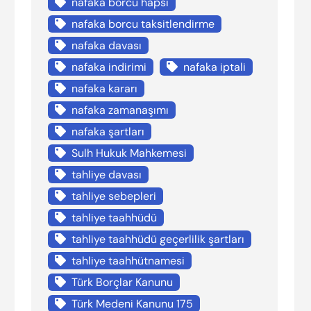
nafaka borcu hapsi
nafaka borcu taksitlendirme
nafaka davası
nafaka indirimi
nafaka iptali
nafaka kararı
nafaka zamanaşımı
nafaka şartları
Sulh Hukuk Mahkemesi
tahliye davası
tahliye sebepleri
tahliye taahhüdü
tahliye taahhüdü geçerlilik şartları
tahliye taahhütnamesi
Türk Borçlar Kanunu
Türk Medeni Kanunu 175