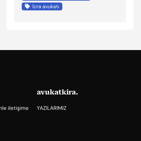
İcra avukatı
avukatkira.
mle iletişime
YAZILARIMIZ