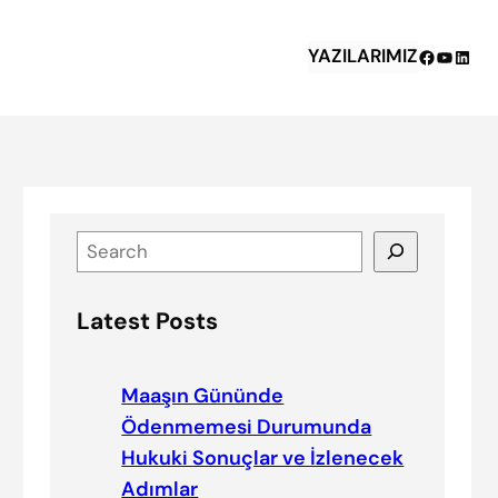
YAZILARIMIZ
Facebook
YouTub
Linke
S
e
a
Latest Posts
r
c
h
Maaşın Gününde
Ödenmemesi Durumunda
Hukuki Sonuçlar ve İzlenecek
Adımlar