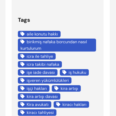
Tags
aile konutu hakkı
birikmiş nafaka borcundan nasıl
kurtulurum
icra ile tahliye
icra takibi nafaka
işe iade davası
iş hukuku
işveren yükümlülükleri
işçi hakları
kira artışı
kira artışı davası
Kira avukatı
kiracı hakları
kiracı tahliyesi