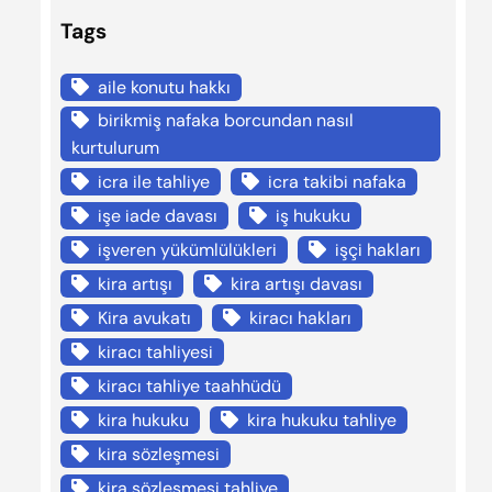
Tags
aile konutu hakkı
birikmiş nafaka borcundan nasıl
kurtulurum
icra ile tahliye
icra takibi nafaka
işe iade davası
iş hukuku
işveren yükümlülükleri
işçi hakları
kira artışı
kira artışı davası
Kira avukatı
kiracı hakları
kiracı tahliyesi
kiracı tahliye taahhüdü
kira hukuku
kira hukuku tahliye
kira sözleşmesi
kira sözleşmesi tahliye