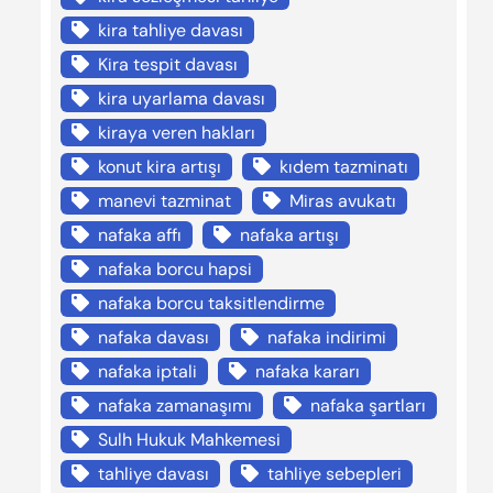
kira tahliye davası
Kira tespit davası
kira uyarlama davası
kiraya veren hakları
konut kira artışı
kıdem tazminatı
manevi tazminat
Miras avukatı
nafaka affı
nafaka artışı
nafaka borcu hapsi
nafaka borcu taksitlendirme
nafaka davası
nafaka indirimi
nafaka iptali
nafaka kararı
nafaka zamanaşımı
nafaka şartları
Sulh Hukuk Mahkemesi
tahliye davası
tahliye sebepleri