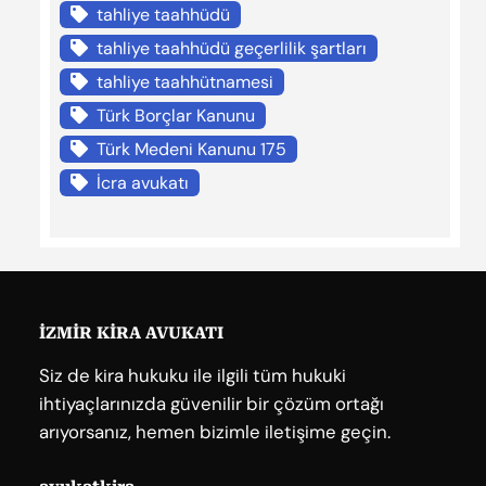
tahliye taahhüdü
tahliye taahhüdü geçerlilik şartları
tahliye taahhütnamesi
Türk Borçlar Kanunu
Türk Medeni Kanunu 175
İcra avukatı
İZMİR KİRA AVUKATI
Siz de kira hukuku ile ilgili tüm hukuki
ihtiyaçlarınızda güvenilir bir çözüm ortağı
arıyorsanız, hemen bizimle iletişime geçin.