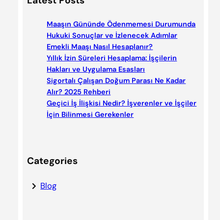
Latest Posts
r
c
Maaşın Gününde Ödenmemesi Durumunda
h
Hukuki Sonuçlar ve İzlenecek Adımlar
Emekli Maaşı Nasıl Hesaplanır?
Yıllık İzin Süreleri Hesaplama: İşçilerin
Hakları ve Uygulama Esasları
Sigortalı Çalışan Doğum Parası Ne Kadar
Alır? 2025 Rehberi
Geçici İş İlişkisi Nedir? İşverenler ve İşçiler
İçin Bilinmesi Gerekenler
Categories
Blog