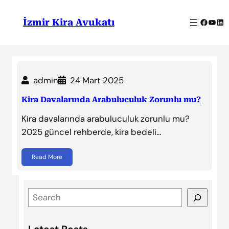
İçeriğe
geç
Facebo
YouT
Lin
İzmir Kira Avukatı
admin
24 Mart 2025
Kira Davalarında Arabuluculuk Zorunlu mu?
Kira davalarında arabuluculuk zorunlu mu?
2025 güncel rehberde, kira bedeli…
Read More
S
e
a