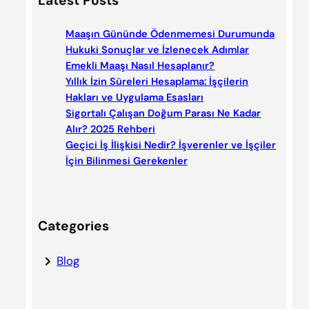
Latest Posts
r
c
Maaşın Gününde Ödenmemesi Durumunda
h
Hukuki Sonuçlar ve İzlenecek Adımlar
Emekli Maaşı Nasıl Hesaplanır?
Yıllık İzin Süreleri Hesaplama: İşçilerin
Hakları ve Uygulama Esasları
Sigortalı Çalışan Doğum Parası Ne Kadar
Alır? 2025 Rehberi
Geçici İş İlişkisi Nedir? İşverenler ve İşçiler
İçin Bilinmesi Gerekenler
Categories
Blog