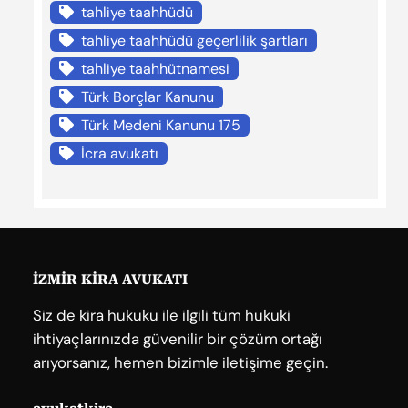
tahliye taahhüdü
tahliye taahhüdü geçerlilik şartları
tahliye taahhütnamesi
Türk Borçlar Kanunu
Türk Medeni Kanunu 175
İcra avukatı
İZMİR KİRA AVUKATI
Siz de kira hukuku ile ilgili tüm hukuki
ihtiyaçlarınızda güvenilir bir çözüm ortağı
arıyorsanız, hemen bizimle iletişime geçin.