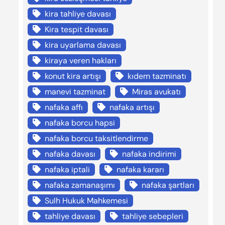
kira tahliye davası
Kira tespit davası
kira uyarlama davası
kiraya veren hakları
konut kira artışı
kıdem tazminatı
manevi tazminat
Miras avukatı
nafaka affı
nafaka artışı
nafaka borcu hapsi
nafaka borcu taksitlendirme
nafaka davası
nafaka indirimi
nafaka iptali
nafaka kararı
nafaka zamanaşımı
nafaka şartları
Sulh Hukuk Mahkemesi
tahliye davası
tahliye sebepleri