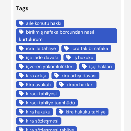
Tags
aile konutu hakkı
birikmiş nafaka borcundan nasıl
kurtulurum
icra ile tahliye
icra takibi nafaka
işe iade davası
iş hukuku
işveren yükümlülükleri
işçi hakları
kira artışı
kira artışı davası
Kira avukatı
kiracı hakları
kiracı tahliyesi
kiracı tahliye taahhüdü
kira hukuku
kira hukuku tahliye
kira sözleşmesi
kira sözleşmesi tahliye