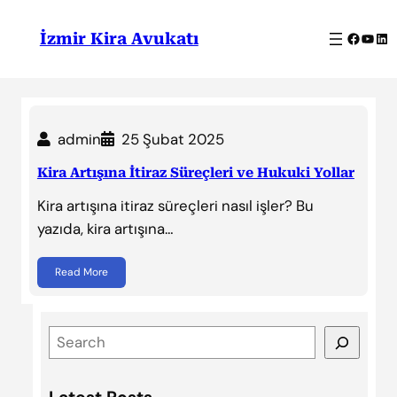
İçeriğe
geç
Facebo
YouT
Lin
İzmir Kira Avukatı
admin
25 Şubat 2025
Kira Artışına İtiraz Süreçleri ve Hukuki Yollar
Kira artışına itiraz süreçleri nasıl işler? Bu
yazıda, kira artışına…
Read More
S
e
a