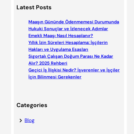
a
Latest Posts
r
c
Maaşın Gününde Ödenmemesi Durumunda
h
Hukuki Sonuçlar ve İzlenecek Adımlar
Emekli Maaşı Nasıl Hesaplanır?
Yıllık İzin Süreleri Hesaplama: İşçilerin
Hakları ve Uygulama Esasları
Sigortalı Çalışan Doğum Parası Ne Kadar
Alır? 2025 Rehberi
Geçici İş İlişkisi Nedir? İşverenler ve İşçiler
İçin Bilinmesi Gerekenler
Categories
Blog