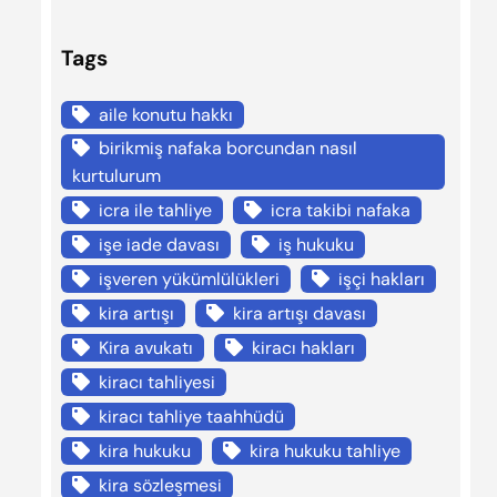
Tags
aile konutu hakkı
birikmiş nafaka borcundan nasıl
kurtulurum
icra ile tahliye
icra takibi nafaka
işe iade davası
iş hukuku
işveren yükümlülükleri
işçi hakları
kira artışı
kira artışı davası
Kira avukatı
kiracı hakları
kiracı tahliyesi
kiracı tahliye taahhüdü
kira hukuku
kira hukuku tahliye
kira sözleşmesi