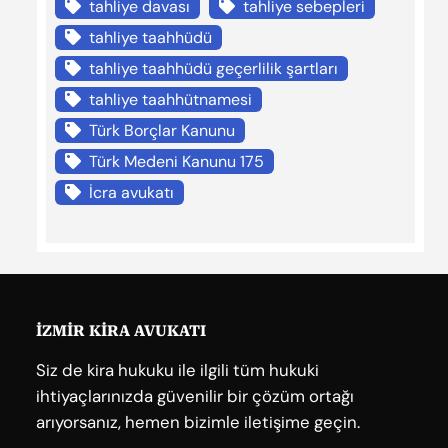
tahliye davası
tahliye sebepleri
tahliye taahhüdü
tahliye taahhüdü geçerlilik şartları
tahliye taahhütnamesi
Türk Borçlar Kanunu
Türk Medeni Kanunu 175
İcra avukatı
İZMİR KİRA AVUKATI
Siz de kira hukuku ile ilgili tüm hukuki
ihtiyaçlarınızda güvenilir bir çözüm ortağı
arıyorsanız, hemen bizimle iletişime geçin.