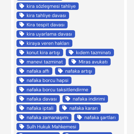
kira sözleşmesi tahliye
kira tahliye davası
Kira tespit davası
kira uyarlama davası
kiraya veren hakları
konut kira artışı
kıdem tazminatı
manevi tazminat
Miras avukatı
nafaka affı
nafaka artışı
nafaka borcu hapsi
nafaka borcu taksitlendirme
nafaka davası
nafaka indirimi
nafaka iptali
nafaka kararı
nafaka zamanaşımı
nafaka şartları
Sulh Hukuk Mahkemesi