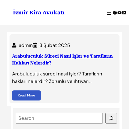
İçeriğe
geç
Facebo
YouT
Lin
İzmir Kira Avukatı
admin
3 Şubat 2025
Arabuluculuk Süreci Nasıl İşler ve Tarafların
Hakları Nelerdir?
Arabuluculuk süreci nasıl işler? Tarafların
hakları nelerdir? Zorunlu ve ihtiyari…
Read More
S
e