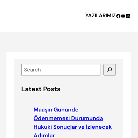
YAZILARIMIZ
Facebook
YouTub
Linke
S
e
a
Latest Posts
r
c
h
Maaşın Gününde
Ödenmemesi Durumunda
Hukuki Sonuçlar ve İzlenecek
Adımlar