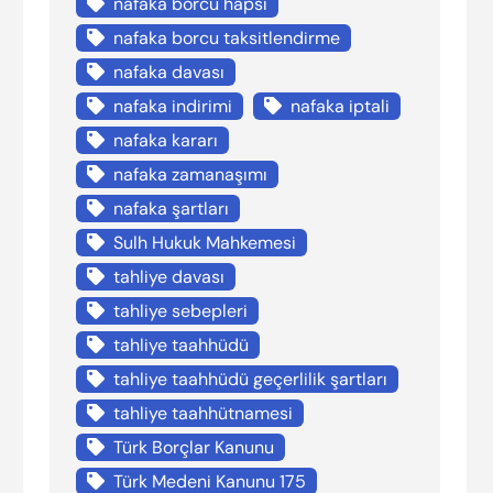
nafaka borcu hapsi
nafaka borcu taksitlendirme
nafaka davası
nafaka indirimi
nafaka iptali
nafaka kararı
nafaka zamanaşımı
nafaka şartları
Sulh Hukuk Mahkemesi
tahliye davası
tahliye sebepleri
tahliye taahhüdü
tahliye taahhüdü geçerlilik şartları
tahliye taahhütnamesi
Türk Borçlar Kanunu
Türk Medeni Kanunu 175