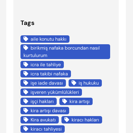
Tags
aile konutu hakkı
birikmiş nafaka borcundan nasıl
kurtulurum
icra ile tahliye
icra takibi nafaka
işe iade davası
iş hukuku
işveren yükümlülükleri
işçi hakları
kira artışı
kira artışı davası
Kira avukatı
kiracı hakları
kiracı tahliyesi