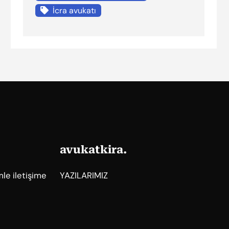
İcra avukatı
avukatkira.
mle iletişime
YAZILARIMIZ