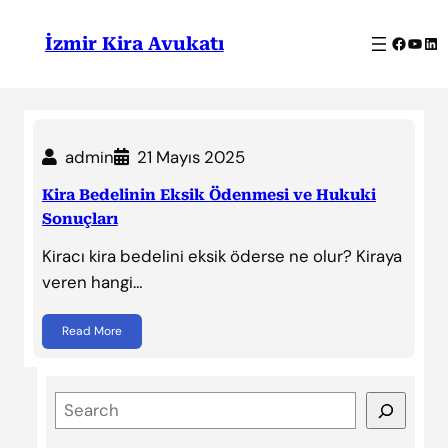
İçeriğe
geç
Facebo
YouT
Lin
İzmir Kira Avukatı
admin
21 Mayıs 2025
Kira Bedelinin Eksik Ödenmesi ve Hukuki
Sonuçları
Kiracı kira bedelini eksik öderse ne olur? Kiraya
veren hangi…
Read More
S
e