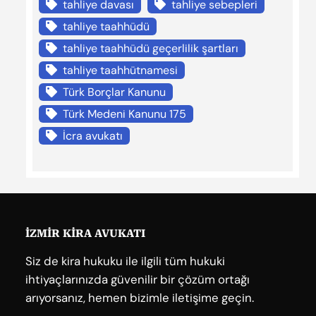
tahliye davası
tahliye sebepleri
tahliye taahhüdü
tahliye taahhüdü geçerlilik şartları
tahliye taahhütnamesi
Türk Borçlar Kanunu
Türk Medeni Kanunu 175
İcra avukatı
İZMİR KİRA AVUKATI
Siz de kira hukuku ile ilgili tüm hukuki
ihtiyaçlarınızda güvenilir bir çözüm ortağı
arıyorsanız, hemen bizimle iletişime geçin.