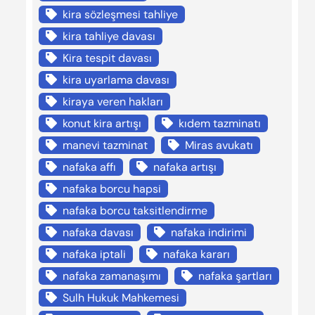
kira sözleşmesi tahliye
kira tahliye davası
Kira tespit davası
kira uyarlama davası
kiraya veren hakları
konut kira artışı
kıdem tazminatı
manevi tazminat
Miras avukatı
nafaka affı
nafaka artışı
nafaka borcu hapsi
nafaka borcu taksitlendirme
nafaka davası
nafaka indirimi
nafaka iptali
nafaka kararı
nafaka zamanaşımı
nafaka şartları
Sulh Hukuk Mahkemesi