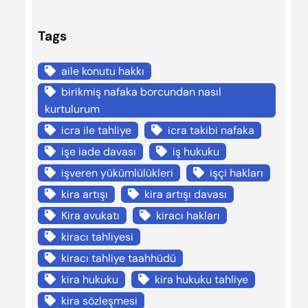
Tags
aile konutu hakkı
birikmiş nafaka borcundan nasıl
kurtulurum
icra ile tahliye
icra takibi nafaka
işe iade davası
iş hukuku
işveren yükümlülükleri
işçi hakları
kira artışı
kira artışı davası
Kira avukatı
kiracı hakları
kiracı tahliyesi
kiracı tahliye taahhüdü
kira hukuku
kira hukuku tahliye
kira sözleşmesi