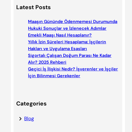
a
Latest Posts
r
c
Maaşın Gününde Ödenmemesi Durumunda
h
Hukuki Sonuçlar ve İzlenecek Adımlar
Emekli Maaşı Nasıl Hesaplanır?
Yıllık İzin Süreleri Hesaplama: İşçilerin
Hakları ve Uygulama Esasları
Sigortalı Çalışan Doğum Parası Ne Kadar
Alır? 2025 Rehberi
Geçici İş İlişkisi Nedir? İşverenler ve İşçiler
İçin Bilinmesi Gerekenler
Categories
Blog