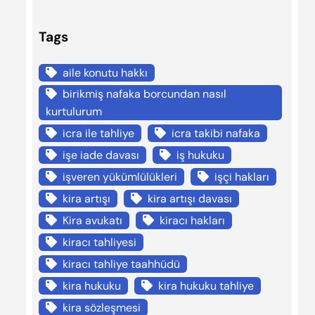
Tags
aile konutu hakkı
birikmiş nafaka borcundan nasıl
kurtulurum
icra ile tahliye
icra takibi nafaka
işe iade davası
iş hukuku
işveren yükümlülükleri
işçi hakları
kira artışı
kira artışı davası
Kira avukatı
kiracı hakları
kiracı tahliyesi
kiracı tahliye taahhüdü
kira hukuku
kira hukuku tahliye
kira sözleşmesi