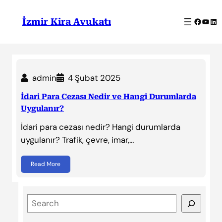
İçeriğe
geç
Facebo
YouT
Lin
İzmir Kira Avukatı
admin
4 Şubat 2025
İdari Para Cezası Nedir ve Hangi Durumlarda
Uygulanır?
İdari para cezası nedir? Hangi durumlarda
uygulanır? Trafik, çevre, imar,…
Read More
S
e