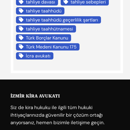
tahliye davası
tahliye sebepleri
tahliye taahhüdü
tahliye taahhüdü geçerlilik şartları
tahliye taahhütnamesi
Türk Borçlar Kanunu
Türk Medeni Kanunu 175
İcra avukatı
İZMİR KİRA AVUKATI
Siz de kira hukuku ile ilgili tüm hukuki
ihtiyaçlarınızda güvenilir bir çözüm ortağı
arıyorsanız, hemen bizimle iletişime geçin.