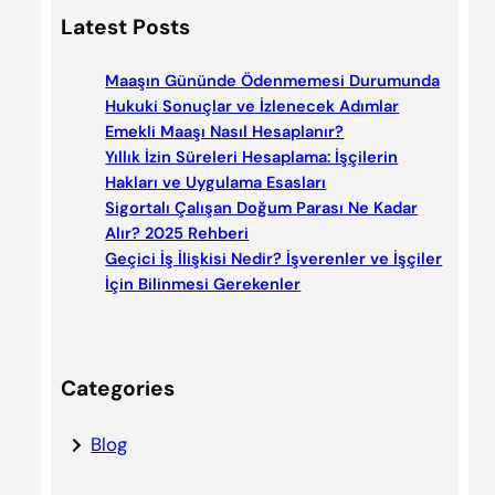
a
Latest Posts
r
c
Maaşın Gününde Ödenmemesi Durumunda
h
Hukuki Sonuçlar ve İzlenecek Adımlar
Emekli Maaşı Nasıl Hesaplanır?
Yıllık İzin Süreleri Hesaplama: İşçilerin
Hakları ve Uygulama Esasları
Sigortalı Çalışan Doğum Parası Ne Kadar
Alır? 2025 Rehberi
Geçici İş İlişkisi Nedir? İşverenler ve İşçiler
İçin Bilinmesi Gerekenler
Categories
Blog