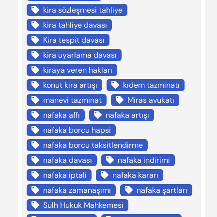
kira sözleşmesi tahliye
kira tahliye davası
Kira tespit davası
kira uyarlama davası
kiraya veren hakları
konut kira artışı
kıdem tazminatı
manevi tazminat
Miras avukatı
nafaka affı
nafaka artışı
nafaka borcu hapsi
nafaka borcu taksitlendirme
nafaka davası
nafaka indirimi
nafaka iptali
nafaka kararı
nafaka zamanaşımı
nafaka şartları
Sulh Hukuk Mahkemesi