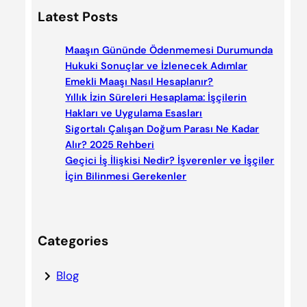
a
Latest Posts
r
c
Maaşın Gününde Ödenmemesi Durumunda
h
Hukuki Sonuçlar ve İzlenecek Adımlar
Emekli Maaşı Nasıl Hesaplanır?
Yıllık İzin Süreleri Hesaplama: İşçilerin
Hakları ve Uygulama Esasları
Sigortalı Çalışan Doğum Parası Ne Kadar
Alır? 2025 Rehberi
Geçici İş İlişkisi Nedir? İşverenler ve İşçiler
İçin Bilinmesi Gerekenler
Categories
Blog