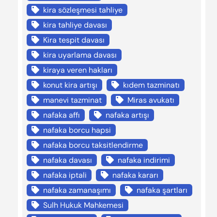
kira sözleşmesi tahliye
kira tahliye davası
Kira tespit davası
kira uyarlama davası
kiraya veren hakları
konut kira artışı
kıdem tazminatı
manevi tazminat
Miras avukatı
nafaka affı
nafaka artışı
nafaka borcu hapsi
nafaka borcu taksitlendirme
nafaka davası
nafaka indirimi
nafaka iptali
nafaka kararı
nafaka zamanaşımı
nafaka şartları
Sulh Hukuk Mahkemesi