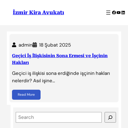
İçeriğe
geç
Facebo
YouT
Lin
İzmir Kira Avukatı
admin
18 Şubat 2025
Geçici İş İlişkisinin Sona Ermesi ve İşçinin
Hakları
Geçici iş ilişkisi sona erdiğinde işçinin hakları
nelerdir? Asıl işine…
Read More
S
e