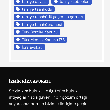
tahliye davası
tahliye sebepleri
tahliye taahhüdü
tahliye taahhüdü geçerlilik şartları
tahliye taahhütnamesi
Türk Borçlar Kanunu
Türk Medeni Kanunu 175
İcra avukatı
İZMİR KİRA AVUKATI
Siz de kira hukuku ile ilgili tüm hukuki
ihtiyaçlarınızda güvenilir bir çözüm ortağı
arıyorsanız, hemen bizimle iletişime geçin.