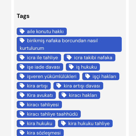
Tags
aile konutu hakkı
birikmiş nafaka borcundan nasıl
kurtulurum
icra ile tahliye
icra takibi nafaka
işe iade davası
iş hukuku
işveren yükümlülükleri
işçi hakları
kira artışı
kira artışı davası
Kira avukatı
kiracı hakları
kiracı tahliyesi
kiracı tahliye taahhüdü
kira hukuku
kira hukuku tahliye
kira sözleşmesi