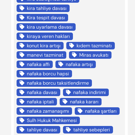
kira tahliye davası
Kira tespit davası
kira uyarlama davası
kiraya veren hakları
konut kira artışı
kıdem tazminatı
manevi tazminat
Miras avukatı
nafaka affı
nafaka artışı
nafaka borcu hapsi
nafaka borcu taksitlendirme
nafaka davası
nafaka indirimi
nafaka iptali
nafaka kararı
nafaka zamanaşımı
nafaka şartları
Sulh Hukuk Mahkemesi
tahliye davası
tahliye sebepleri