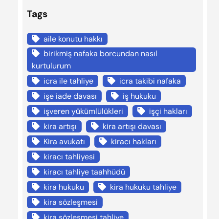
Tags
aile konutu hakkı
birikmiş nafaka borcundan nasıl
kurtulurum
icra ile tahliye
icra takibi nafaka
işe iade davası
iş hukuku
işveren yükümlülükleri
işçi hakları
kira artışı
kira artışı davası
Kira avukatı
kiracı hakları
kiracı tahliyesi
kiracı tahliye taahhüdü
kira hukuku
kira hukuku tahliye
kira sözleşmesi
kira sözleşmesi tahliye