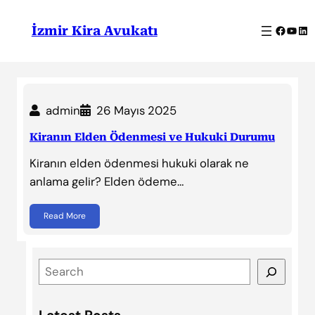
İçeriğe
geç
Facebo
YouT
Lin
İzmir Kira Avukatı
admin
26 Mayıs 2025
Kiranın Elden Ödenmesi ve Hukuki Durumu
Kiranın elden ödenmesi hukuki olarak ne
anlama gelir? Elden ödeme…
Read More
S
e
a