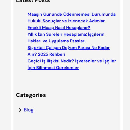
Latest Posts
r
c
Maaşın Gününde Ödenmemesi Durumunda
h
Hukuki Sonuçlar ve İzlenecek Adımlar
Emekli Maaşı Nasıl Hesaplanır?
Yıllık İzin Süreleri Hesaplama: İşçilerin
Hakları ve Uygulama Esasları
Sigortalı Çalışan Doğum Parası Ne Kadar
Alır? 2025 Rehberi
Geçici İş İlişkisi Nedir? İşverenler ve İşçiler
İçin Bilinmesi Gerekenler
Categories
Blog