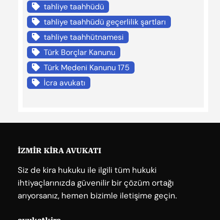
tahliye taahhüdü
tahliye taahhüdü geçerlilik şartları
tahliye taahhütnamesi
Türk Borçlar Kanunu
Türk Medeni Kanunu 175
İcra avukatı
İZMİR KİRA AVUKATI
Siz de kira hukuku ile ilgili tüm hukuki
ihtiyaçlarınızda güvenilir bir çözüm ortağı
arıyorsanız, hemen bizimle iletişime geçin.