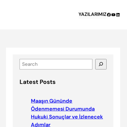
YAZILARIMIZ
Facebook
YouTub
Linke
S
e
a
Latest Posts
r
c
h
Maaşın Gününde
Ödenmemesi Durumunda
Hukuki Sonuçlar ve İzlenecek
Adımlar