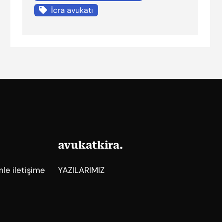
İcra avukatı
avukatkira.
mle iletişime
YAZILARIMIZ