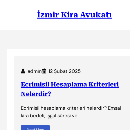
İçeriğe
geç
İzmir Kira Avukatı
admin
12 Şubat 2025
Ecrimisil Hesaplama Kriterleri
Nelerdir?
Ecrimisil hesaplama kriterleri nelerdir? Emsal
kira bedeli, işgal süresi ve…
Read More