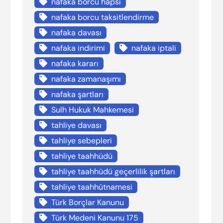
nafaka borcu hapsi
nafaka borcu taksitlendirme
nafaka davası
nafaka indirimi
nafaka iptali
nafaka kararı
nafaka zamanaşımı
nafaka şartları
Sulh Hukuk Mahkemesi
tahliye davası
tahliye sebepleri
tahliye taahhüdü
tahliye taahhüdü geçerlilik şartları
tahliye taahhütnamesi
Türk Borçlar Kanunu
Türk Medeni Kanunu 175