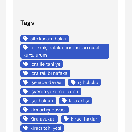
Tags
aile konutu hakkı
birikmiş nafaka borcundan nasıl
kurtulurum
icra ile tahliye
icra takibi nafaka
işe iade davası
iş hukuku
işveren yükümlülükleri
işçi hakları
kira artışı
kira artışı davası
Kira avukatı
kiracı hakları
kiracı tahliyesi