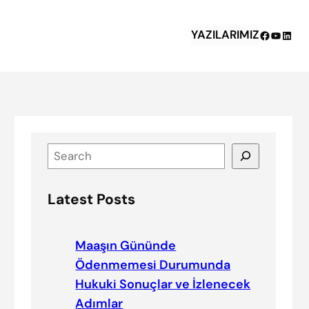
YAZILARIMIZ
Facebook
YouTub
Linke
S
e
a
Latest Posts
r
c
h
Maaşın Gününde
Ödenmemesi Durumunda
Hukuki Sonuçlar ve İzlenecek
Adımlar