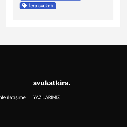
İcra avukatı
avukatkira.
mle iletişime
YAZILARIMIZ