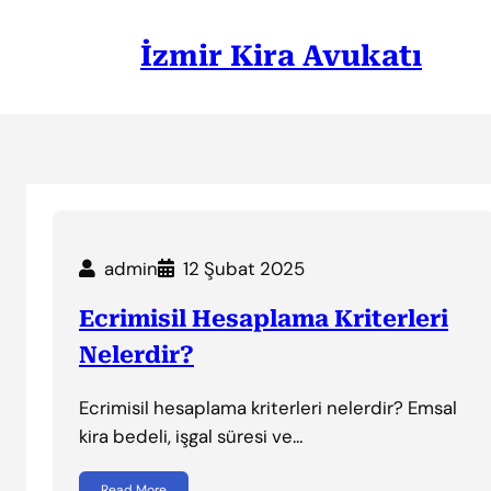
İçeriğe
geç
İzmir Kira Avukatı
admin
12 Şubat 2025
Ecrimisil Hesaplama Kriterleri
Nelerdir?
Ecrimisil hesaplama kriterleri nelerdir? Emsal
kira bedeli, işgal süresi ve…
Read More