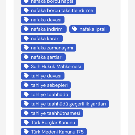
nafaka borcu hapsi
nafaka borcu taksitlendirme
nafaka davası
nafaka indirimi
nafaka iptali
nafaka kararı
nafaka zamanaşımı
nafaka şartları
Sulh Hukuk Mahkemesi
tahliye davası
tahliye sebepleri
tahliye taahhüdü
tahliye taahhüdü geçerlilik şartları
tahliye taahhütnamesi
Türk Borçlar Kanunu
Türk Medeni Kanunu 175