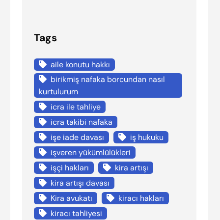
Tags
aile konutu hakkı
birikmiş nafaka borcundan nasıl
kurtulurum
icra ile tahliye
icra takibi nafaka
işe iade davası
iş hukuku
işveren yükümlülükleri
işçi hakları
kira artışı
kira artışı davası
Kira avukatı
kiracı hakları
kiracı tahliyesi