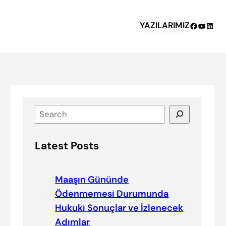
YAZILARIMIZ
Facebook
YouTub
Linke
S
e
a
Latest Posts
r
c
h
Maaşın Gününde
Ödenmemesi Durumunda
Hukuki Sonuçlar ve İzlenecek
Adımlar