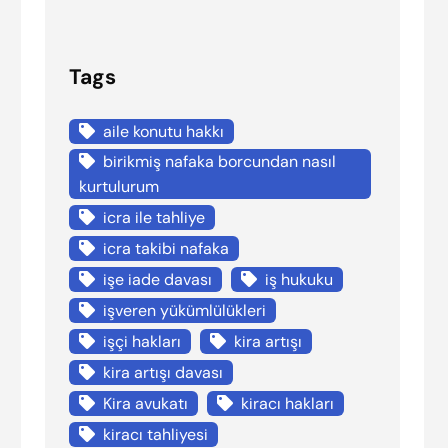
Tags
aile konutu hakkı
birikmiş nafaka borcundan nasıl
kurtulurum
icra ile tahliye
icra takibi nafaka
işe iade davası
iş hukuku
işveren yükümlülükleri
işçi hakları
kira artışı
kira artışı davası
Kira avukatı
kiracı hakları
kiracı tahliyesi