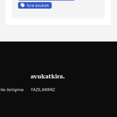
İcra avukatı
avukatkira.
mle iletişime
YAZILARIMIZ