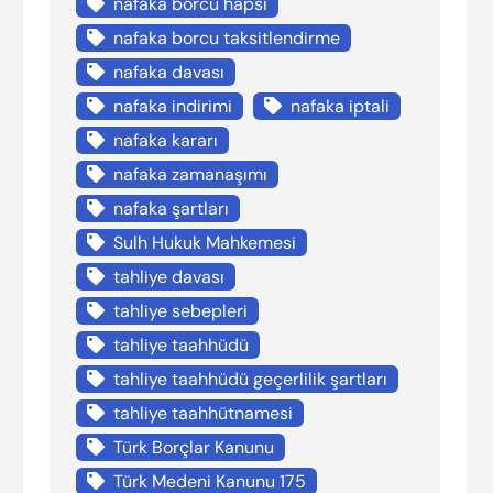
nafaka borcu hapsi
nafaka borcu taksitlendirme
nafaka davası
nafaka indirimi
nafaka iptali
nafaka kararı
nafaka zamanaşımı
nafaka şartları
Sulh Hukuk Mahkemesi
tahliye davası
tahliye sebepleri
tahliye taahhüdü
tahliye taahhüdü geçerlilik şartları
tahliye taahhütnamesi
Türk Borçlar Kanunu
Türk Medeni Kanunu 175