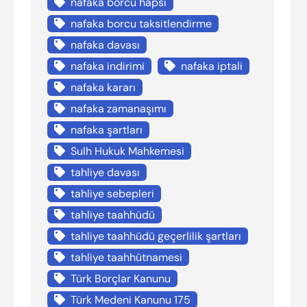
nafaka borcu hapsi
nafaka borcu taksitlendirme
nafaka davası
nafaka indirimi
nafaka iptali
nafaka kararı
nafaka zamanaşımı
nafaka şartları
Sulh Hukuk Mahkemesi
tahliye davası
tahliye sebepleri
tahliye taahhüdü
tahliye taahhüdü geçerlilik şartları
tahliye taahhütnamesi
Türk Borçlar Kanunu
Türk Medeni Kanunu 175