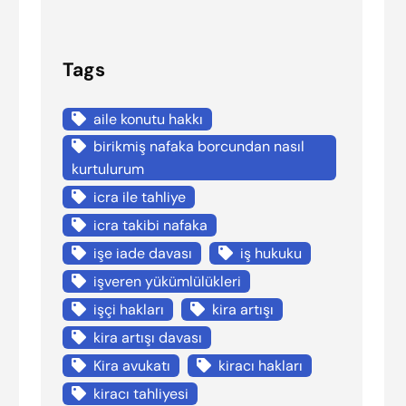
Tags
aile konutu hakkı
birikmiş nafaka borcundan nasıl
kurtulurum
icra ile tahliye
icra takibi nafaka
işe iade davası
iş hukuku
işveren yükümlülükleri
işçi hakları
kira artışı
kira artışı davası
Kira avukatı
kiracı hakları
kiracı tahliyesi