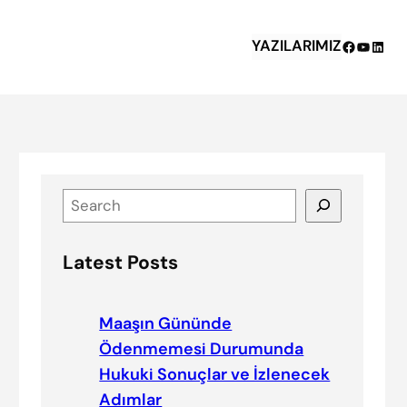
YAZILARIMIZ
Facebook
YouTub
Linke
S
e
a
Latest Posts
r
c
h
Maaşın Gününde
Ödenmemesi Durumunda
Hukuki Sonuçlar ve İzlenecek
Adımlar