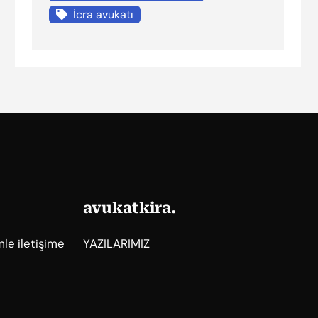
İcra avukatı
avukatkira.
mle iletişime
YAZILARIMIZ