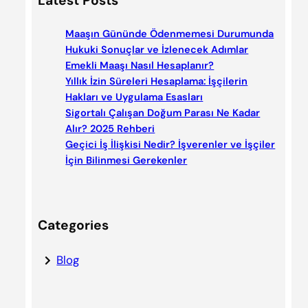
Latest Posts
r
c
Maaşın Gününde Ödenmemesi Durumunda
h
Hukuki Sonuçlar ve İzlenecek Adımlar
Emekli Maaşı Nasıl Hesaplanır?
Yıllık İzin Süreleri Hesaplama: İşçilerin
Hakları ve Uygulama Esasları
Sigortalı Çalışan Doğum Parası Ne Kadar
Alır? 2025 Rehberi
Geçici İş İlişkisi Nedir? İşverenler ve İşçiler
İçin Bilinmesi Gerekenler
Categories
Blog