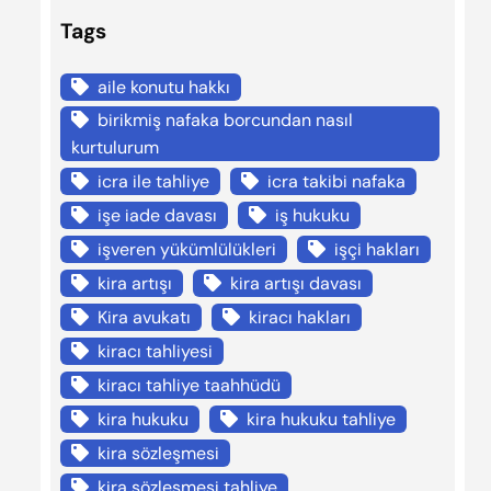
Tags
aile konutu hakkı
birikmiş nafaka borcundan nasıl
kurtulurum
icra ile tahliye
icra takibi nafaka
işe iade davası
iş hukuku
işveren yükümlülükleri
işçi hakları
kira artışı
kira artışı davası
Kira avukatı
kiracı hakları
kiracı tahliyesi
kiracı tahliye taahhüdü
kira hukuku
kira hukuku tahliye
kira sözleşmesi
kira sözleşmesi tahliye