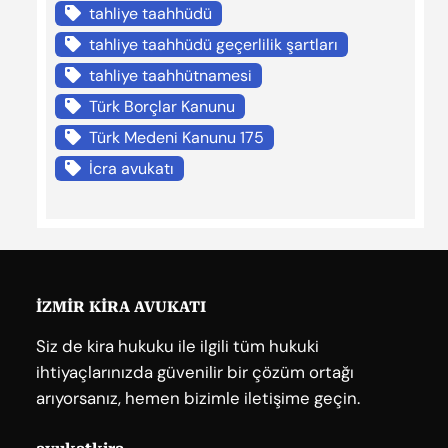
tahliye taahhüdü
tahliye taahhüdü geçerlilik şartları
tahliye taahhütnamesi
Türk Borçlar Kanunu
Türk Medeni Kanunu 175
İcra avukatı
İZMİR KİRA AVUKATI
Siz de kira hukuku ile ilgili tüm hukuki
ihtiyaçlarınızda güvenilir bir çözüm ortağı
arıyorsanız, hemen bizimle iletişime geçin.