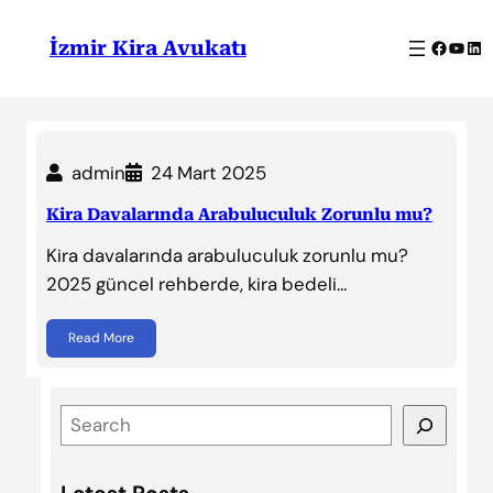
İçeriğe
geç
Facebo
YouT
Lin
İzmir Kira Avukatı
admin
24 Mart 2025
Kira Davalarında Arabuluculuk Zorunlu mu?
Kira davalarında arabuluculuk zorunlu mu?
2025 güncel rehberde, kira bedeli…
Read More
S
e
a