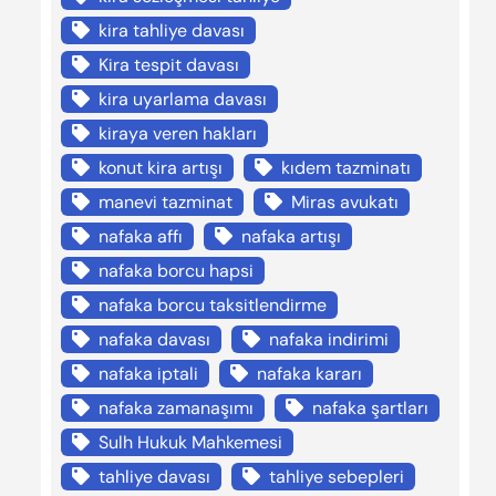
kira tahliye davası
Kira tespit davası
kira uyarlama davası
kiraya veren hakları
konut kira artışı
kıdem tazminatı
manevi tazminat
Miras avukatı
nafaka affı
nafaka artışı
nafaka borcu hapsi
nafaka borcu taksitlendirme
nafaka davası
nafaka indirimi
nafaka iptali
nafaka kararı
nafaka zamanaşımı
nafaka şartları
Sulh Hukuk Mahkemesi
tahliye davası
tahliye sebepleri