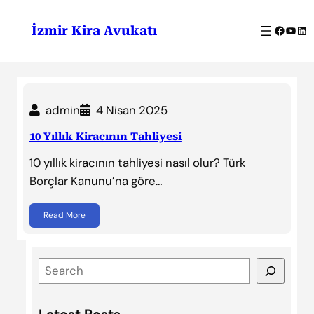
İçeriğe
geç
Facebo
YouT
Lin
İzmir Kira Avukatı
admin
4 Nisan 2025
10 Yıllık Kiracının Tahliyesi
10 yıllık kiracının tahliyesi nasıl olur? Türk
Borçlar Kanunu’na göre…
Read More
S
e
a