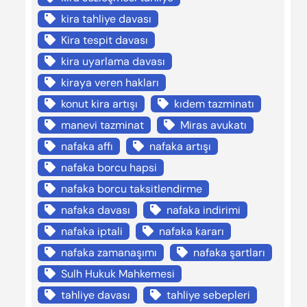
kira tahliye davası
Kira tespit davası
kira uyarlama davası
kiraya veren hakları
konut kira artışı
kıdem tazminatı
manevi tazminat
Miras avukatı
nafaka affı
nafaka artışı
nafaka borcu hapsi
nafaka borcu taksitlendirme
nafaka davası
nafaka indirimi
nafaka iptali
nafaka kararı
nafaka zamanaşımı
nafaka şartları
Sulh Hukuk Mahkemesi
tahliye davası
tahliye sebepleri