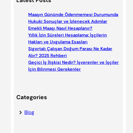
Latest Posts
r
c
Maaşın Gününde Ödenmemesi Durumunda
h
Hukuki Sonuçlar ve İzlenecek Adımlar
Emekli Maaşı Nasıl Hesaplanır?
Yıllık İzin Süreleri Hesaplama: İşçilerin
Hakları ve Uygulama Esasları
Sigortalı Çalışan Doğum Parası Ne Kadar
Alır? 2025 Rehberi
Geçici İş İlişkisi Nedir? İşverenler ve İşçiler
İçin Bilinmesi Gerekenler
Categories
Blog