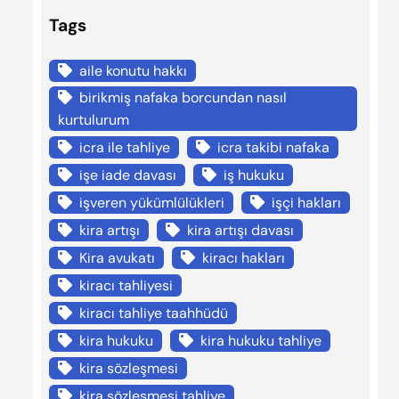
Tags
aile konutu hakkı
birikmiş nafaka borcundan nasıl
kurtulurum
icra ile tahliye
icra takibi nafaka
işe iade davası
iş hukuku
işveren yükümlülükleri
işçi hakları
kira artışı
kira artışı davası
Kira avukatı
kiracı hakları
kiracı tahliyesi
kiracı tahliye taahhüdü
kira hukuku
kira hukuku tahliye
kira sözleşmesi
kira sözleşmesi tahliye