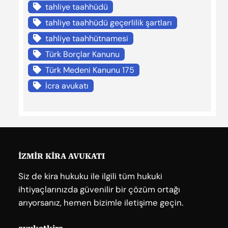
tahliye taahhüdü
tahliye taahhüdü geçerlilik şartları
tahliye taahhütnamesi
Türk Borçlar Kanunu
Türk Medeni Kanunu 175
İcra avukatı
İZMİR KİRA AVUKATI
Siz de kira hukuku ile ilgili tüm hukuki
ihtiyaçlarınızda güvenilir bir çözüm ortağı
arıyorsanız, hemen bizimle iletişime geçin.