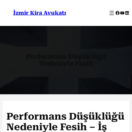
İçeriğe
geç
Facebo
YouT
Lin
İzmir Kira Avukatı
Performans Düşüklüğü
Nedeniyle Fesih
Performans Düşüklüğü
Nedeniyle Fesih – İş