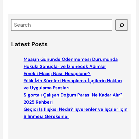
S
e
a
Latest Posts
r
c
Maaşın Gününde Ödenmemesi Durumunda
h
Hukuki Sonuçlar ve İzlenecek Adımlar
Emekli Maaşı Nasıl Hesaplanır?
Yıllık İzin Süreleri Hesaplama: İşçilerin Hakları
ve Uygulama Esasları
Sigortalı Çalışan Doğum Parası Ne Kadar Alır?
2025 Rehberi
Geçici İş İlişkisi Nedir? İşverenler ve İşçiler İçin
Bilinmesi Gerekenler