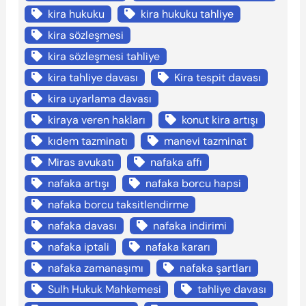
kira hukuku
kira hukuku tahliye
kira sözleşmesi
kira sözleşmesi tahliye
kira tahliye davası
Kira tespit davası
kira uyarlama davası
kiraya veren hakları
konut kira artışı
kıdem tazminatı
manevi tazminat
Miras avukatı
nafaka affı
nafaka artışı
nafaka borcu hapsi
nafaka borcu taksitlendirme
nafaka davası
nafaka indirimi
nafaka iptali
nafaka kararı
nafaka zamanaşımı
nafaka şartları
Sulh Hukuk Mahkemesi
tahliye davası