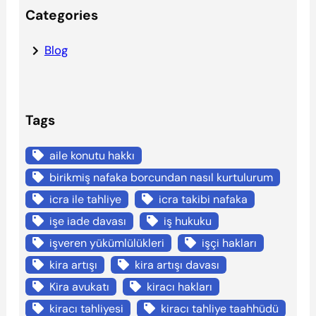
Categories
Blog
Tags
aile konutu hakkı
birikmiş nafaka borcundan nasıl kurtulurum
icra ile tahliye
icra takibi nafaka
işe iade davası
iş hukuku
işveren yükümlülükleri
işçi hakları
kira artışı
kira artışı davası
Kira avukatı
kiracı hakları
kiracı tahliyesi
kiracı tahliye taahhüdü