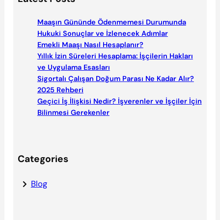
r
c
Maaşın Gününde Ödenmemesi Durumunda
h
Hukuki Sonuçlar ve İzlenecek Adımlar
Emekli Maaşı Nasıl Hesaplanır?
Yıllık İzin Süreleri Hesaplama: İşçilerin Hakları
ve Uygulama Esasları
Sigortalı Çalışan Doğum Parası Ne Kadar Alır?
2025 Rehberi
Geçici İş İlişkisi Nedir? İşverenler ve İşçiler İçin
Bilinmesi Gerekenler
Categories
Blog