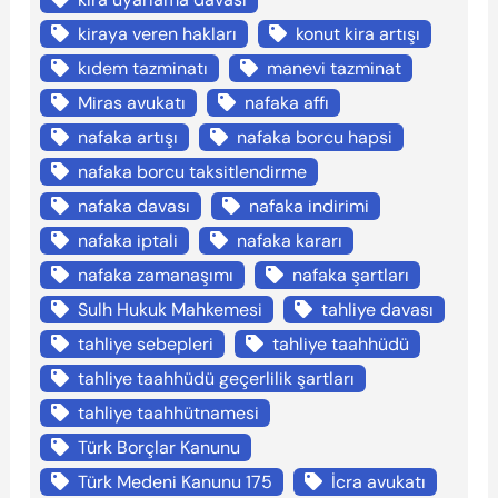
kiraya veren hakları
konut kira artışı
kıdem tazminatı
manevi tazminat
Miras avukatı
nafaka affı
nafaka artışı
nafaka borcu hapsi
nafaka borcu taksitlendirme
nafaka davası
nafaka indirimi
nafaka iptali
nafaka kararı
nafaka zamanaşımı
nafaka şartları
Sulh Hukuk Mahkemesi
tahliye davası
tahliye sebepleri
tahliye taahhüdü
tahliye taahhüdü geçerlilik şartları
tahliye taahhütnamesi
Türk Borçlar Kanunu
Türk Medeni Kanunu 175
İcra avukatı