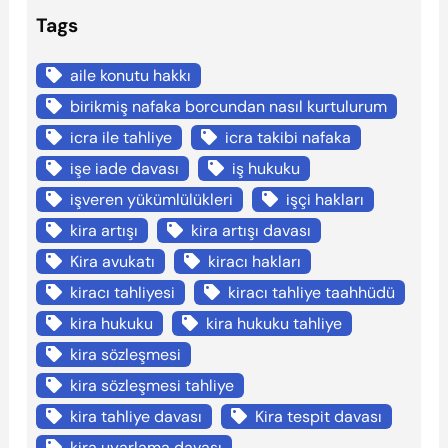
Tags
aile konutu hakkı
birikmiş nafaka borcundan nasıl kurtulurum
icra ile tahliye
icra takibi nafaka
işe iade davası
iş hukuku
işveren yükümlülükleri
işçi hakları
kira artışı
kira artışı davası
Kira avukatı
kiracı hakları
kiracı tahliyesi
kiracı tahliye taahhüdü
kira hukuku
kira hukuku tahliye
kira sözleşmesi
kira sözleşmesi tahliye
kira tahliye davası
Kira tespit davası
kira uyarlama davası