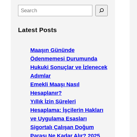
S
e
a
Latest Posts
r
c
h
Maaşın Gününde
Ödenmemesi Durumunda
Hukuki Sonuçlar ve İzlenecek
Adımlar
Emekli Maaşı Nasıl
Hesaplanır?
Yıllık İzin Süreleri
Hesaplama: İşçilerin Hakları
ve Uygulama Esasları
Sigortalı Çalışan Doğum
Parası Ne Kadar Alır? 2025