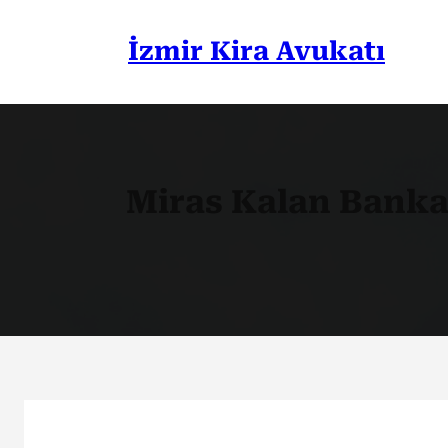
İçeriğe
geç
İzmir Kira Avukatı
Miras Kalan Banka 