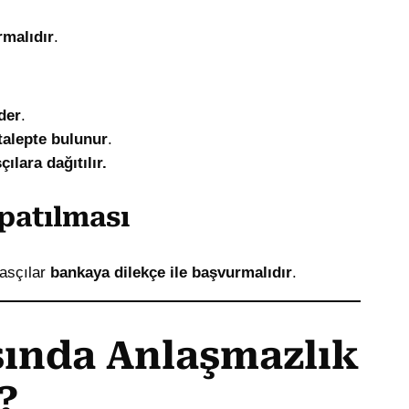
malıdır
.
eder
.
talepte bulunur
.
ılara dağıtılır.
patılması
rasçılar
bankaya dilekçe ile başvurmalıdır
.
asında Anlaşmazlık
?