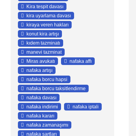
Kira tespit davası
kira uyarlama davası
kiraya veren hakları
konut kira artışı
kıdem tazminatı
manevi tazminat
Miras avukatı
nafaka affı
nafaka artışı
nafaka borcu hapsi
nafaka borcu taksitlendirme
nafaka davası
nafaka indirimi
nafaka iptali
nafaka kararı
nafaka zamanaşımı
nafaka şartları