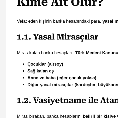
Kime Ait Olur?
Vefat eden kişinin banka hesabındaki para,
yasal m
1.1. Yasal Mirasçılar
Miras kalan banka hesapları,
Türk Medeni Kanunu’n
Çocuklar (altsoy)
Sağ kalan eş
Anne ve baba (eğer çocuk yoksa)
Diğer yasal mirasçılar (kardeşler, büyükan
1.2. Vasiyetname ile Ata
Miras bırakan, banka hesaplarını
belirli bir kişiy