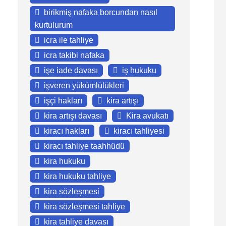
birikmiş nafaka borcundan nasıl
kurtulurum
icra ile tahliye
icra takibi nafaka
işe iade davası
iş hukuku
işveren yükümlülükleri
işçi hakları
kira artışı
kira artışı davası
Kira avukatı
kiracı hakları
kiracı tahliyesi
kiracı tahliye taahhüdü
kira hukuku
kira hukuku tahliye
kira sözleşmesi
kira sözleşmesi tahliye
kira tahliye davası