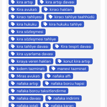
kira artışı
kira artışı davası
Kira avukatı
kiracı hakları
kiracı tahliyesi
kiracı tahliye taahhüdü
kira hukuku
kira hukuku tahliye
kira sözleşmesi
kira sözleşmesi tahliye
kira tahliye davası
Kira tespit davası
kira uyarlama davası
kiraya veren hakları
konut kira artışı
kıdem tazminatı
manevi tazminat
Miras avukatı
nafaka affı
nafaka artışı
nafaka borcu hapsi
nafaka borcu taksitlendirme
nafaka davası
nafaka indirimi
nafaka iptali
nafaka kararı