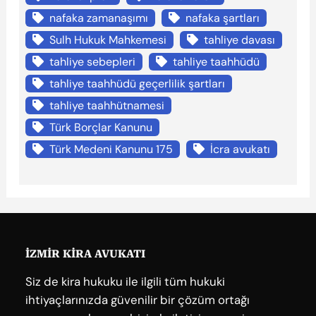
nafaka zamanaşımı
nafaka şartları
Sulh Hukuk Mahkemesi
tahliye davası
tahliye sebepleri
tahliye taahhüdü
tahliye taahhüdü geçerlilik şartları
tahliye taahhütnamesi
Türk Borçlar Kanunu
Türk Medeni Kanunu 175
İcra avukatı
İZMİR KİRA AVUKATI
Siz de kira hukuku ile ilgili tüm hukuki
ihtiyaçlarınızda güvenilir bir çözüm ortağı