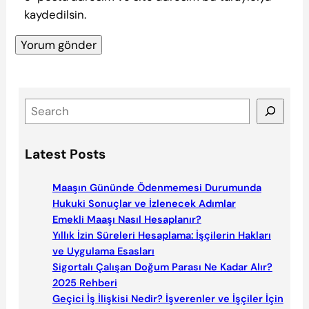
kaydedilsin.
S
e
a
Latest Posts
r
c
Maaşın Gününde Ödenmemesi Durumunda
h
Hukuki Sonuçlar ve İzlenecek Adımlar
Emekli Maaşı Nasıl Hesaplanır?
Yıllık İzin Süreleri Hesaplama: İşçilerin Hakları
ve Uygulama Esasları
Sigortalı Çalışan Doğum Parası Ne Kadar Alır?
2025 Rehberi
Geçici İş İlişkisi Nedir? İşverenler ve İşçiler İçin