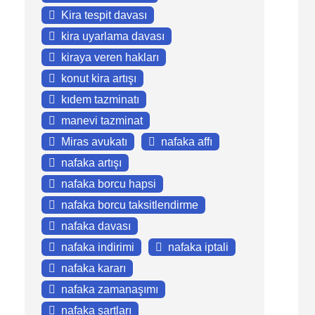
Kira tespit davası
kira uyarlama davası
kiraya veren hakları
konut kira artışı
kıdem tazminatı
manevi tazminat
Miras avukatı
nafaka affı
nafaka artışı
nafaka borcu hapsi
nafaka borcu taksitlendirme
nafaka davası
nafaka indirimi
nafaka iptali
nafaka kararı
nafaka zamanaşımı
nafaka şartları