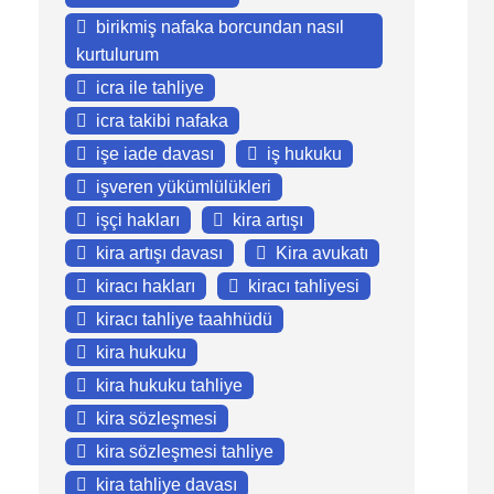
birikmiş nafaka borcundan nasıl
kurtulurum
icra ile tahliye
icra takibi nafaka
işe iade davası
iş hukuku
işveren yükümlülükleri
işçi hakları
kira artışı
kira artışı davası
Kira avukatı
kiracı hakları
kiracı tahliyesi
kiracı tahliye taahhüdü
kira hukuku
kira hukuku tahliye
kira sözleşmesi
kira sözleşmesi tahliye
kira tahliye davası