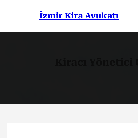
İçeriğe
geç
İzmir Kira Avukatı
Kiracı Yönetici