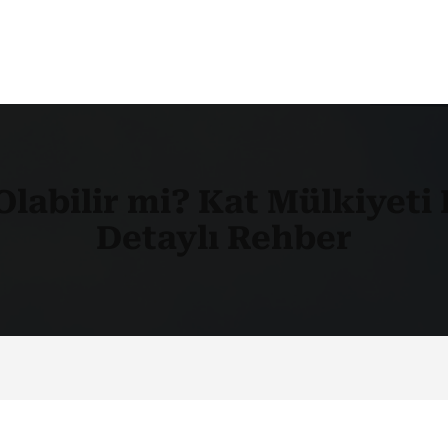
 Olabilir mi? Kat Mülkiyet
Detaylı Rehber