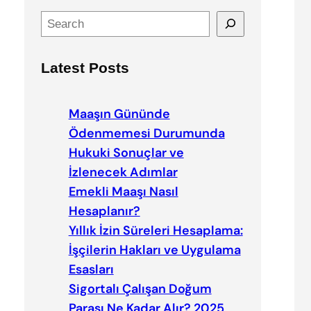
S
e
a
Latest Posts
r
c
h
Maaşın Gününde
Ödenmemesi Durumunda
Hukuki Sonuçlar ve
İzlenecek Adımlar
Emekli Maaşı Nasıl
Hesaplanır?
Yıllık İzin Süreleri Hesaplama:
İşçilerin Hakları ve Uygulama
Esasları
Sigortalı Çalışan Doğum
Parası Ne Kadar Alır? 2025